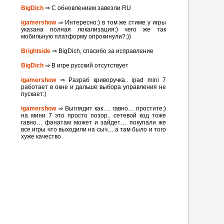
BigDich
⇒ С обновлением завезли RU
igamershow
⇒ Интересно:) в том же стиме у игры
указана полная локализация:) чего же так
мобильную платформу опрокинули?:))
Brightside
⇒ BigDich, спасибо за исправление
BigDich
⇒ В игре русский отсутствует
igamershow
⇒ Разраб криворучка.. ipad mini 7
работает в окне и дальше выбора управления не
пускает:)
igamershow
⇒ Выглядит как…. гавно… простите:)
на мини 7 это просто позор.. сетевой код тоже
гавно… фанатам может и зайдет… покупали же
все игры что выходили на сыч… а там было и того
хуже качество