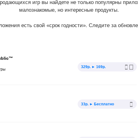
продающихся игр вы найдете не только популярны прил
малознакомые, но интересные продукты.
дложения есть свой «срок годности». Следите за обновле
ublic™
329р. ► 169р.
гры
33р. ► Бесплатно