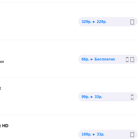
329р. ► 229р.
66р. ► Бесплатно
ния
t
99р. ► 33р.
t HD
199р. ► 33р.