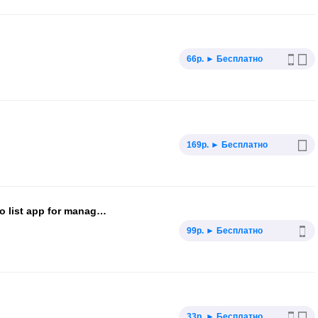
66р. ► Бесплатно
169р. ► Бесплатно
Priority Matrix for iPhone - Best to do list app for managers
99р. ► Бесплатно
33р. ► Бесплатно