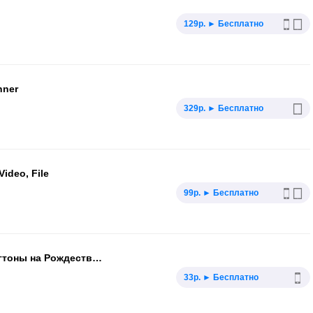
129р. ► Бесплатно
nner
329р. ► Бесплатно
ideo, File
99р. ► Бесплатно
Рингтониум Про - бесплатные рингтоны на Рождество и Новый год без ограничений!
33р. ► Бесплатно