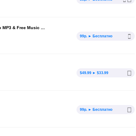
AwesomeMusic Player Pro - Video to MP3 & Free Music Downloader
99р. ► Бесплатно
$49.99 ► $33.99
99р. ► Бесплатно