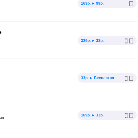
169р. ► 99р.
e
329р. ► 33р.
33р. ► Бесплатно
169р. ► 33р.
ния