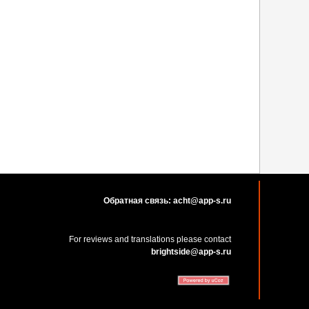
Обратная связь: acht@app-s.ru
For reviews and translations please contact
brightside@app-s.ru