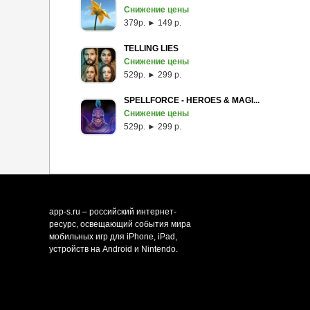
Снижение цены
379p. ► 149 р.
TELLING LIES
Снижение цены
529p. ► 299 р.
SPELLFORCE - HEROES & MAGI...
Снижение цены
529p. ► 299 р.
app-s.ru – российский интернет-
ресурс, освещающий события мира
мобильных игр для iPhone, iPad,
устройств на Android и Nintendo.