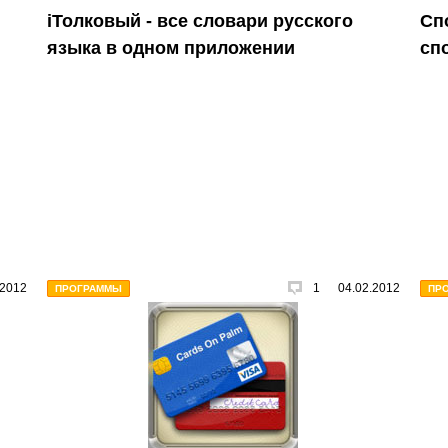
iТолковый - все словари русского
Сп
языка в одном приложении
сп
.2012
1
04.02.2012
ПРОГРАММЫ
ПР