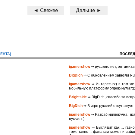
◄ Свежее
Дальше ►
ЛЕНТА)
ПОСЛЕД
igamershow
⇒ русского нет, оптимиза
BigDich
⇒ С обновлением завезли R
igamershow
⇒ Интересно:) в том же 
мобильную платформу опрокинули?:)
Brightside
⇒ BigDich, спасибо за исп
BigDich
⇒ В игре русский отсутствует
igamershow
⇒ Разраб криворучка.. ip
пускает:)
igamershow
⇒ Выглядит как…. гавно…
тоже гавно… фанатам может и зайде