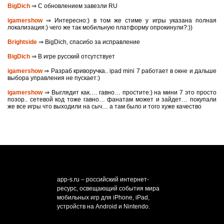
BigDich
⇒ С обновлением завезли RU
igamershow
⇒ Интересно:) в том же стиме у игры указана полная
локализация:) чего же так мобильную платформу опрокинули?:))
Brightside
⇒ BigDich, спасибо за исправление
BigDich
⇒ В игре русский отсутствует
igamershow
⇒ Разраб криворучка.. ipad mini 7 работает в окне и дальше
выбора управления не пускает:)
igamershow
⇒ Выглядит как…. гавно… простите:) на мини 7 это просто
позор.. сетевой код тоже гавно… фанатам может и зайдет… покупали
же все игры что выходили на сыч… а там было и того хуже качество
app-s.ru – российский интернет-
ресурс, освещающий события мира
мобильных игр для iPhone, iPad,
устройств на Android и Nintendo.