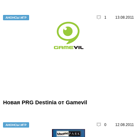
1
13.08.2011
АНОНСЫ ИГР
Новая PRG Destinia от Gamevil
0
12.08.2011
АНОНСЫ ИГР