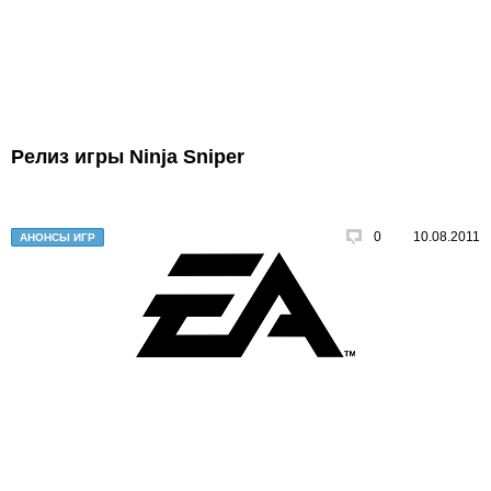
Релиз игры Ninja Sniper
0
10.08.2011
АНОНСЫ ИГР