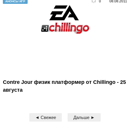
0
08.08.2011
АНОНСЫ ИГР
Contre Jour физик платформер от Chillingo - 25
августа
◄ Свежее
Дальше ►