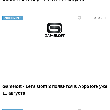
Анонс Speedway GP 2011 - 25 августа
0
08.08.2011
АНОНСЫ ИГР
Gameloft - Let's Golf! 3 появится в AppStore уже
11 августа