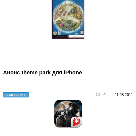
Анонс theme park для iPhone
0
11.08.2011
АНОНСЫ ИГР