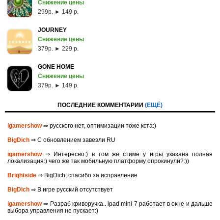
Снижение цены
299p. ► 149 р.
JOURNEY
Снижение цены
379p. ► 229 р.
GONE HOME
Снижение цены
379p. ► 149 р.
ПОСЛЕДНИЕ КОММЕНТАРИИ
(ЕЩЁ)
igamershow
⇒ русского нет, оптимизации тоже кста:)
BigDich
⇒ С обновлением завезли RU
igamershow
⇒ Интересно:) в том же стиме у игры указана полная
локализация:) чего же так мобильную платформу опрокинули?:))
Brightside
⇒ BigDich, спасибо за исправление
BigDich
⇒ В игре русский отсутствует
igamershow
⇒ Разраб криворучка.. ipad mini 7 работает в окне и дальше
выбора управления не пускает:)