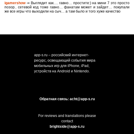
igamershow
⇒ Выглядит как…. гавно… простите:) на мини 7 это просто
позор.. сетевой код тоже гавно… фанатам может и зайдет… покупали
же все игры что выходили на сыч… а там было и того хуже качество
app-s.ru – российский интернет-
ресурс, освещающий события мира
мобильных игр для iPhone, iPad,
устройств на Android и Nintendo.
Обратная связь: acht@app-s.ru
For reviews and translations please
contact
brightside@app-s.ru