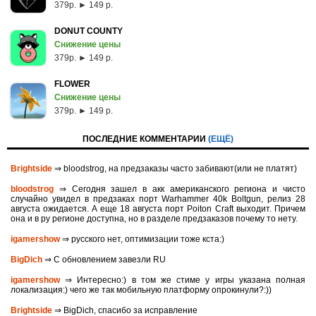
379p. ► 149 р.
DONUT COUNTY
Снижение цены
379p. ► 149 р.
FLOWER
Снижение цены
379p. ► 149 р.
ПОСЛЕДНИЕ КОММЕНТАРИИ
(ЕЩЁ)
Brightside
⇒ bloodstrog, на предзаказы часто забивают(или не платят)
bloodstrog
⇒ Сегодня зашел в акк американского региона и чисто
случайно увидел в предзаках порт Warhammer 40k Boltgun, релиз 28
августа ожидается. A eще 18 августа порт Poiton Сraft выходит. Причем
она и в ру регионе доступна, но в разделе предзаказов почему то нету.
igamershow
⇒ русского нет, оптимизации тоже кста:)
BigDich
⇒ С обновлением завезли RU
igamershow
⇒ Интересно:) в том же стиме у игры указана полная
локализация:) чего же так мобильную платформу опрокинули?:))
Brightside
⇒ BigDich, спасибо за исправление