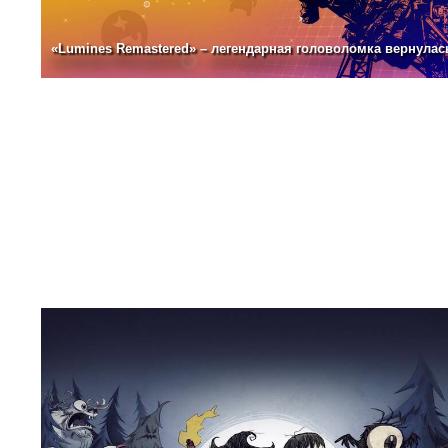
«Lumines Remastered» – легендарная головоломка вернулас