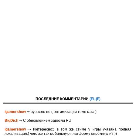
ПОСЛЕДНИЕ КОММЕНТАРИИ
(ЕЩЁ)
igamershow
⇒ русского нет, оптимизации тоже кста:)
BigDich
⇒ С обновлением завезли RU
igamershow
⇒ Интересно:) в том же стиме у игры указана полная
локализация:) чего же так мобильную платформу опрокинули?:))