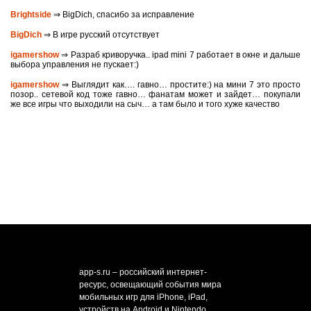
Brightside
⇒ BigDich, спасибо за исправление
BigDich
⇒ В игре русский отсутствует
igamershow
⇒ Разраб криворучка.. ipad mini 7 работает в окне и дальше
выбора управления не пускает:)
igamershow
⇒ Выглядит как…. гавно… простите:) на мини 7 это просто
позор.. сетевой код тоже гавно… фанатам может и зайдет… покупали
же все игры что выходили на сыч… а там было и того хуже качество
app-s.ru – российский интернет-
ресурс, освещающий события мира
мобильных игр для iPhone, iPad,
устройств на Android и Nintendo.