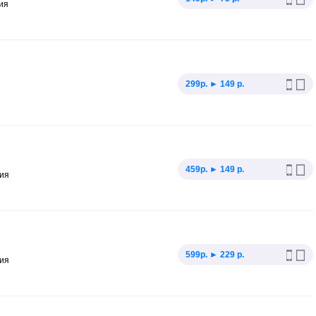
ия
299p. ► 149 р.
459p. ► 149 р.
ния
599p. ► 229 р.
ния