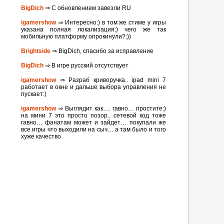
BigDich
⇒ С обновлением завезли RU
igamershow
⇒ Интересно:) в том же стиме у игры
указана полная локализация:) чего же так
мобильную платформу опрокинули?:))
Brightside
⇒ BigDich, спасибо за исправление
BigDich
⇒ В игре русский отсутствует
igamershow
⇒ Разраб криворучка.. ipad mini 7
работает в окне и дальше выбора управления не
пускает:)
igamershow
⇒ Выглядит как…. гавно… простите:)
на мини 7 это просто позор.. сетевой код тоже
гавно… фанатам может и зайдет… покупали же
все игры что выходили на сыч… а там было и того
хуже качество