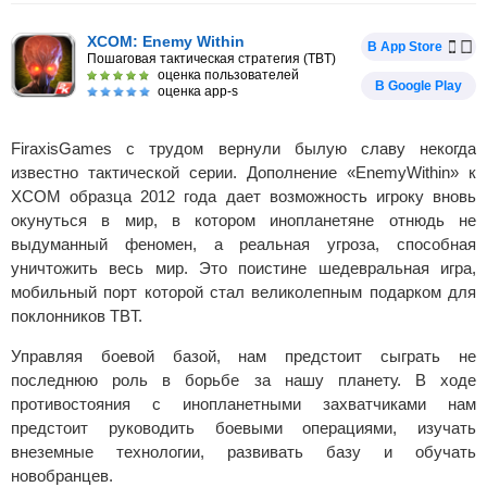
XCOM: Enemy Within
В App Store
Пошаговая тактическая стратегия (TBT)
оценка пользователей
В Google Play
оценка app-s
FiraxisGames с трудом вернули былую славу некогда
известно тактической серии. Дополнение «EnemyWithin» к
XCOM образца 2012 года дает возможность игроку вновь
окунуться в мир, в котором инопланетяне отнюдь не
выдуманный феномен, а реальная угроза, способная
уничтожить весь мир. Это поистине шедевральная игра,
мобильный порт которой стал великолепным подарком для
поклонников TBT.
Управляя боевой базой, нам предстоит сыграть не
последнюю роль в борьбе за нашу планету. В ходе
противостояния с инопланетными захватчиками нам
предстоит руководить боевыми операциями, изучать
внеземные технологии, развивать базу и обучать
новобранцев.