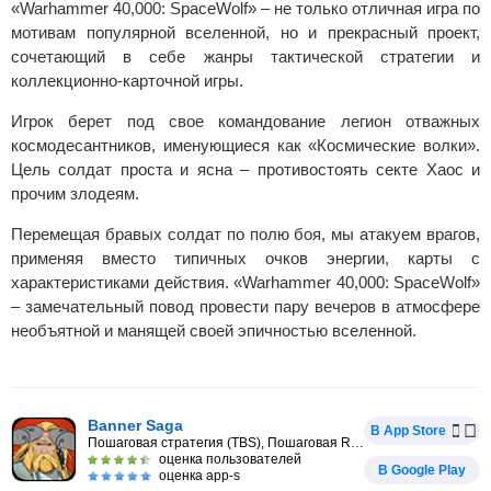
«Warhammer 40,000: SpaceWolf» – не только отличная игра по
мотивам популярной вселенной, но и прекрасный проект,
сочетающий в себе жанры тактической стратегии и
коллекционно-карточной игры.
Игрок берет под свое командование легион отважных
космодесантников, именующиеся как «Космические волки».
Цель солдат проста и ясна – противостоять секте Хаос и
прочим злодеям.
Перемещая бравых солдат по полю боя, мы атакуем врагов,
применяя вместо типичных очков энергии, карты с
характеристиками действия. «Warhammer 40,000: SpaceWolf»
– замечательный повод провести пару вечеров в атмосфере
необъятной и манящей своей эпичностью вселенной.
Banner Saga
В App Store
Пошаговая стратегия (TBS), Пошаговая RPG
оценка пользователей
В Google Play
оценка app-s