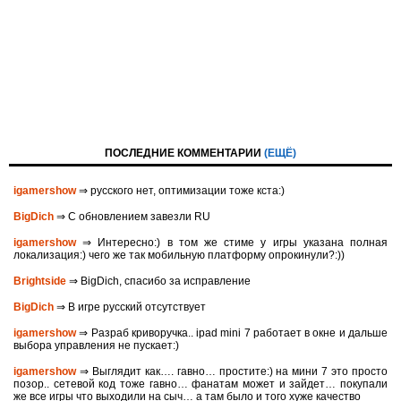
ПОСЛЕДНИЕ КОММЕНТАРИИ
(ЕЩЁ)
igamershow
⇒ русского нет, оптимизации тоже кста:)
BigDich
⇒ С обновлением завезли RU
igamershow
⇒ Интересно:) в том же стиме у игры указана полная
локализация:) чего же так мобильную платформу опрокинули?:))
Brightside
⇒ BigDich, спасибо за исправление
BigDich
⇒ В игре русский отсутствует
igamershow
⇒ Разраб криворучка.. ipad mini 7 работает в окне и дальше
выбора управления не пускает:)
igamershow
⇒ Выглядит как…. гавно… простите:) на мини 7 это просто
позор.. сетевой код тоже гавно… фанатам может и зайдет… покупали
же все игры что выходили на сыч… а там было и того хуже качество