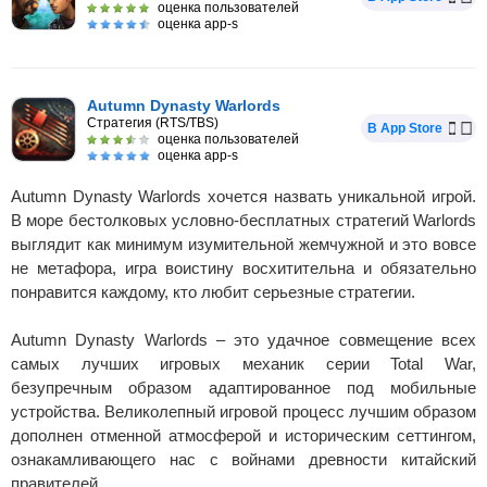
оценка пользователей
оценка app-s
Autumn Dynasty Warlords
Стратегия (RTS/TBS)
В App Store
оценка пользователей
оценка app-s
Autumn Dynasty Warlords хочется назвать уникальной игрой.
В море бестолковых условно-бесплатных стратегий Warlords
выглядит как минимум изумительной жемчужной и это вовсе
не метафора, игра воистину восхитительна и обязательно
понравится каждому, кто любит серьезные стратегии.
Autumn Dynasty Warlords – это удачное совмещение всех
самых лучших игровых механик серии Total War,
безупречным образом адаптированное под мобильные
устройства. Великолепный игровой процесс лучшим образом
дополнен отменной атмосферой и историческим сеттингом,
ознакамливающего нас с войнами древности китайский
правителей.