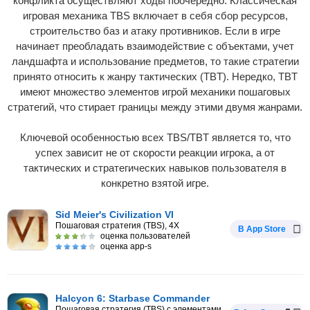
конфликта осуществляют ходы поочередно. Классическая
игровая механика TBS включает в себя сбор ресурсов,
строительство баз и атаку противников. Если в игре
начинает преобладать взаимодействие с объектами, учет
ландшафта и использование предметов, то такие стратегии
принято относить к жанру тактических (TBT). Нередко, TBT
имеют множество элементов игрой механики пошаговых
стратегий, что стирает границы между этими двумя жанрами.
Ключевой особенностью всех TBS/TBT является то, что
успех зависит не от скорости реакции игрока, а от
тактических и стратегических навыков пользователя в
конкретно взятой игре.
Sid Meier's Civilization VI
Пошаговая стратегия (TBS), 4X
В App Store
оценка пользователей
оценка app-s
Halcyon 6: Starbase Commander
Пошаговая стратегия (TBS) с элементами RPG