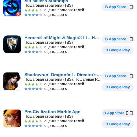
Sid Meier's Starships
Пошаговая стратегия (TBS)
В App Store
оценка пользователей
оценка app-s
Heroes® of Might & Magic® III – HD Edition
В App Store
Пошаговая стратегия (TBS)
оценка пользователей
В Google Play
оценка app-s
Shadowrun: Dragonfall - Director's Cut
В App Store
Пошаговая стратегия (TBS), Пошаговая RPG
оценка пользователей
В Google Play
оценка app-s
Pre-Civilization Marble Age
В App Store
Пошаговая стратегия (TBS)
оценка пользователей
В Google Play
оценка app-s