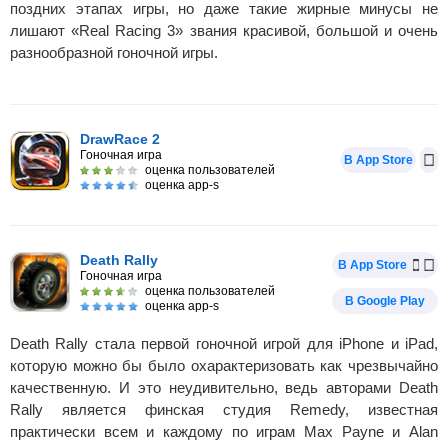
поздних этапах игры, но даже такие жирные минусы не
лишают «Real Racing 3» звания красивой, большой и очень
разнообразной гоночной игры.
DrawRace 2
Гоночная игра
В App Store
оценка пользователей
оценка app-s
Death Rally
В App Store
Гоночная игра
оценка пользователей
В Google Play
оценка app-s
Death Rally стала первой гоночной игрой для iPhone и iPad,
которую можно бы было охарактеризовать как чрезвычайно
качественную. И это неудивительно, ведь авторами Death
Rally является финская студия Remedy, известная
практически всем и каждому по играм Max Payne и Alan