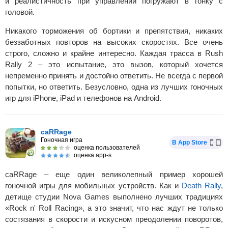
и реалистичность при управлении погружают в гонку с
головой.
Никакого торможения об бортики и препятствия, никаких
беззаботных повторов на высоких скоростях. Все очень
строго, сложно и крайне интересно. Каждая трасса в Rush
Rally 2 – это испытание, это вызов, который хочется
непременно принять и достойно ответить. Не всегда с первой
попытки, но ответить. Безусловно, одна из лучших гоночных
игр для iPhone, iPad и телефонов на Android.
caRRage
Гоночная игра
В App Store
оценка пользователей
оценка app-s
caRRage – еще один великолепный пример хорошей
гоночной игры для мобильных устройств. Как и
Death Rally
,
детище студии Nova Games выполнено лучших традициях
«Rock n' Roll Racing», а это значит, что нас ждут не только
состязания в скорости и искусном преодолении поворотов,