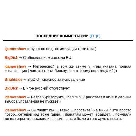
ПОСЛЕДНИЕ КОММЕНТАРИИ
(ЕЩЁ)
igamershow
⇒ русского нет, оптимизации тоже кста:)
BigDich
⇒ С обновлением завезли RU
igamershow
⇒ Интересно:) в том же стиме у игры указана полная
локализация:) чего же так мобильную платформу опрокинули?:))
Brightside
⇒ BigDich, спасибо за исправление
BigDich
⇒ В игре русский отсутствует
igamershow
⇒ Разраб криворучка.. ipad mini 7 работает в окне и дальше
выбора управления не пускает:)
igamershow
⇒ Выглядит как…. гавно… простите:) на мини 7 это просто
позор.. сетевой код тоже гавно… фанатам может и зайдет… покупали
же все игры что выходили на сыч… а там было и того хуже качество