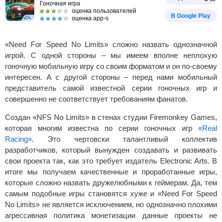
Гоночная игра
оценка пользователей
В Google Play
оценка app-s
«Need For Speed No Limits» сложно назвать однозначной
игрой. С одной стороны – мы имеем вполне неплохую
гоночную мобильную игру со своим форматом и он по-своему
интересен. А с другой стороны – перед нами мобильный
представитель самой известной серии гоночных игр и
совершенно не соответствует требованиям фанатов.
Создан «NFS No Limits» в стенах студии Firemonkey Games,
которая многим известна по серии гоночных игр
«Real
Racing»
. Это чертовски талантливый коллектив
разработчиков, который вынужден создавать и развивать
свои проекта так, как это требует издатель Electronic Arts. В
итоге мы получаем качественные и проработанные игры,
которые сложно назвать дружелюбными к геймерам. Да, тем
самым подобные игры становятся хуже и «Need For Speed
No Limits» не является исключением, но однозначно плохими
агрессивная политика монетизации данные проекты не