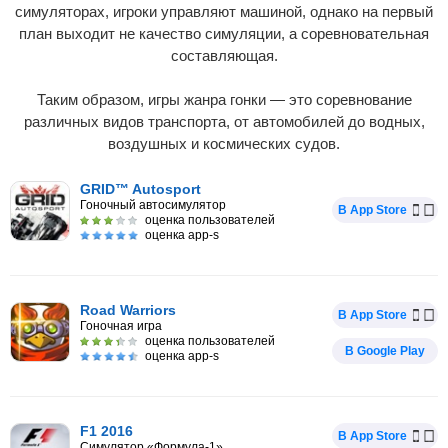
симуляторах, игроки управляют машиной, однако на первый
план выходит не качество симуляции, а соревновательная
составляющая.
Таким образом, игры жанра гонки — это соревнование
различных видов транспорта, от автомобилей до водных,
воздушных и космических судов.
GRID™ Autosport
Гоночный автосимулятор
В App Store
оценка пользователей
оценка app-s
Road Warriors
В App Store
Гоночная игра
оценка пользователей
В Google Play
оценка app-s
F1 2016
В App Store
Симулятор «Формула-1»