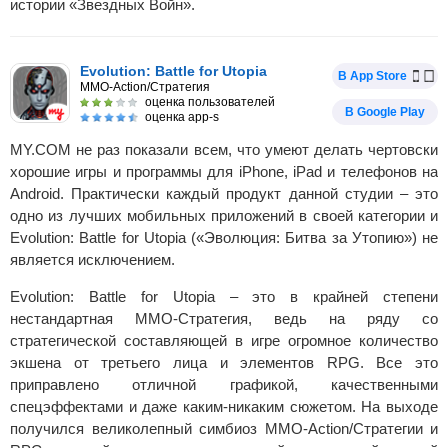
истории «Звездных Войн».
Evolution: Battle for Utopia
В App Store
MMO-Action/Стратегия
оценка пользователей
В Google Play
оценка app-s
MY.COM не раз показали всем, что умеют делать чертовски
хорошие игры и программы для iPhone, iPad и телефонов на
Android. Практически каждый продукт данной студии – это
одно из лучших мобильных приложений в своей категории и
Evolution: Battle for Utopia («Эволюция: Битва за Утопию») не
является исключением.
Evolution: Battle for Utopia – это в крайней степени
нестандартная MMO-Стратегия, ведь на ряду со
стратегической составляющей в игре огромное количество
экшена от третьего лица и элементов RPG. Все это
приправлено отличной графикой, качественными
спецэффектами и даже каким-никаким сюжетом. На выходе
получился великолепный симбиоз MMO-Action/Стратегии и