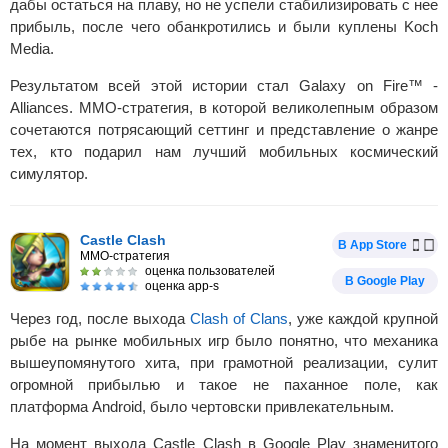
дабы остаться на плаву, но не успели стабилизировать с нее
прибыль, после чего обанкротились и были куплены Koch
Media.
Результатом всей этой истории стал Galaxy on Fire™ -
Alliances. MMO-стратегия, в которой великолепным образом
сочетаются потрясающий сеттинг и представление о жанре
тех, кто подарил нам лучший мобильных космический
симулятор.
Castle Clash
В App Store
MMO-стратегия
оценка пользователей
В Google Play
оценка app-s
Через год, после выхода
Clash of Clans
, уже каждой крупной
рыбе на рынке мобильных игр было понятно, что механика
вышеупомянутого хита, при грамотной реализации, сулит
огромной прибылью и такое не паханное поле, как
платформа Android, было чертовски привлекательным.
На момент выхода Castle Clash в Google Play знаменитого