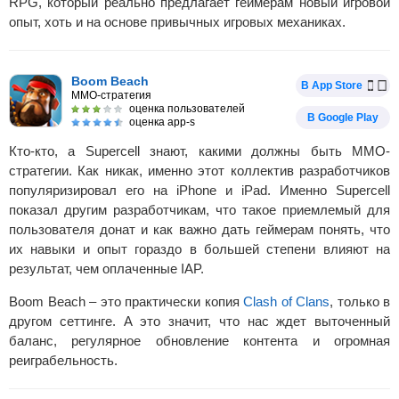
RPG, который реально предлагает геймерам новый игровой
опыт, хоть и на основе привычных игровых механиках.
Boom Beach
В App Store
MMO-стратегия
оценка пользователей
В Google Play
оценка app-s
Кто-кто, а Supercell знают, какими должны быть MMO-
стратегии. Как никак, именно этот коллектив разработчиков
популяризировал его на iPhone и iPad. Именно Supercell
показал другим разработчикам, что такое приемлемый для
пользователя донат и как важно дать геймерам понять, что
их навыки и опыт гораздо в большей степени влияют на
результат, чем оплаченные IAP.
Boom Beach – это практически копия
Clash of Clans
, только в
другом сеттинге. А это значит, что нас ждет выточенный
баланс, регулярное обновление контента и огромная
реиграбельность.