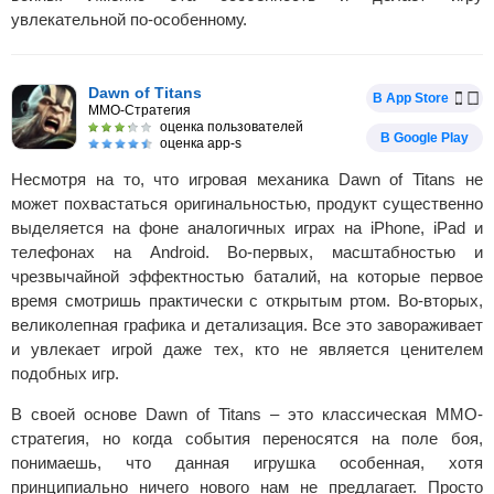
увлекательной по-особенному.
Dawn of Titans
В App Store
MMO-Стратегия
оценка пользователей
В Google Play
оценка app-s
Несмотря на то, что игровая механика Dawn of Titans не
может похвастаться оригинальностью, продукт существенно
выделяется на фоне аналогичных играх на iPhone, iPad и
телефонах на Android. Во-первых, масштабностью и
чрезвычайной эффектностью баталий, на которые первое
время смотришь практически с открытым ртом. Во-вторых,
великолепная графика и детализация. Все это завораживает
и увлекает игрой даже тех, кто не является ценителем
подобных игр.
В своей основе Dawn of Titans – это классическая MMO-
стратегия, но когда события переносятся на поле боя,
понимаешь, что данная игрушка особенная, хотя
принципиально ничего нового нам не предлагает. Просто