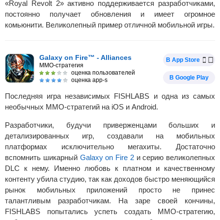
«Royal Revolt 2» активно поддерживается разработчиками,
постоянно получает обновления и имеет огромное
комьюнити. Великолепный пример отличной мобильной игры.
Galaxy on Fire™ - Alliances
В App Store
MMO-стратегия
оценка пользователей
В Google Play
оценка app-s
Последняя игра независимых FISHLABS и одна из самых
необычных MMO-стратегий на iOS и Android.
Разработчики, будучи приверженцами больших и
детализированных игр, создавали на мобильных
платформах исключительно мегахиты. Достаточно
вспомнить шикарный
Galaxy on Fire 2
и серию великолепных
DLC к нему. Именно любовь к платном и качественному
контенту убила студию, так как доходов быстро меняющийся
рынок мобильных приложений просто не принес
талантливым разработчикам. На заре своей кончины,
FISHLABS попытались успеть создать MMO-стратегию,