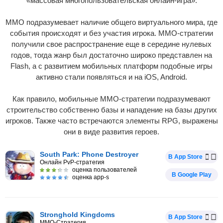
«массовая многопользовательская онлайн-игра».
MMO подразумевает наличие общего виртуального мира, где
события происходят и без участия игрока. MMO-cтратегии
получили свое распространение еще в середине нулевых
годов, тогда жанр был достаточно широко представлен на
Flash, а с развитием мобильных платформ подобные игры
активно стали появляться и на iOS, Android.
Как правило, мобильные MMO-cтратегии подразумевают
строительство собственно базы и нападение на базы других
игроков. Также часто встречаются элементы RPG, выражены
они в виде развития героев.
South Park: Phone Destroyer
В App Store
Онлайн PvP-стратегия
оценка пользователей
В Google Play
оценка app-s
Stronghold Kingdoms
В App Store
MMO-Стратегия