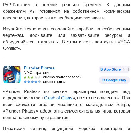
PvP-баталии в режиме реально времени. К данным
сражениям мы готовимся на собственном космическом
поселении, которое также необходимо развивать.
Изучайте технологии, создавайте корабли по собственным
чертежам, добывайте или захватывайте ресурсы и
объединяйтесь в альянсы. В этом и есть вся суть «VEGA
Conflict».
Plunder Pirates
В App Store
MMO-стратегия
оценка пользователей
В Google Play
оценка app-s
«Plunder Pirates» по многим параметрам попадает под
определение «клон
Clash of Clans
», но это не совсем так. При
всей схожести игровой механики с мастодонтом жанра,
«Plunder Pirates» абсолютна самостоятельная игра, которая
пошла по своему пути развития.
Пиратский сеттинг, ощущение морских просторов и