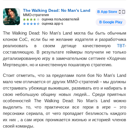
The Walking Dead: No Man's Land
В App Store
MMO-стратегия
оценка пользователей
В Google Play
оценка app-s
The Walking Dead: No Man's Land могла бы быть обычным
клоном CoC, если бы не желание издателя и разработчика
реализовать в своем детище качественную
TBT
-
составляющую. В результате геймеры получили не только
детализированную игру в замечательном сеттинге «Ходячих
Мертвецов», но и качественную пошаговую стратегию.
Стоит отметить, что за пределами поля боя No Man's Land
мало чем отличается от других MMO-стратегий – мы должны
отстраивать убежище выживших, развивать его и набирать в
свою небольшую общину новых людей... Среди приятных
особенностей The Walking Dead: No Man's Land можно
выделить то, что практически все герои в игре – это
персонажи сериала, от чего пропадает безликость каждого
их них , а сам игрок проникается жизнью и историей членов
своей команды.