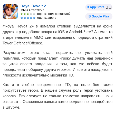
Royal Revolt 2
В App Store
MMO-Стратегия
оценка пользователей
В Google Play
оценка app-s
«Royal Revolt 2» в немалой степени выделяется на фоне
других игр подобного жанра на iOS и Android. Чем? А тем, что
в игре элементы MMO синтезированы с подвидом стратегий
Tower Defence/Offence.
Результатом этого стал поразительно увлекательный
геймплей, который предлагает игроку думать над башенной
защитой своего владения, и тем, как его войско будет
преодолевать оборону других игроков. И все это находится в
плоскости исключительно механики TD.
Как и в любых современных TD, на поле боя также
присутствует герой. В нашем случае роль героя уготована
королю. Его следует не только грамотно направлять, но и
развивать. Освоенные навыки вам определенно понадобятся
в штурме.