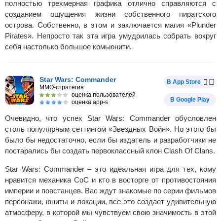
полностью трехмерная графика отлично справляются с
созданием ощущения жизни собственного пиратского
острова. Собственно, в этом и заключается магия «Plunder
Pirates». Непросто так эта игра умудрилась собрать вокруг
себя настолько большое комьюнити.
Star Wars: Commander
В App Store
MMO-стратегия
оценка пользователей
В Google Play
оценка app-s
Очевидно, что успех Star Wars: Commander обусловлен
столь популярным сеттингом «Звездных Войн». Но этого бы
было бы недостаточно, если бы издатель и разработчики не
постарались бы создать первоклассный клон Clash Of Clans.
Star Wars: Commander – это идеальная игра для тех, кому
нравится механика CoC и кто в восторге от противостояния
империи и повстанцев. Вас ждут знакомые по серии фильмов
персонажи, юниты и локации, все это создает удивительную
атмосферу, в которой мы чувствуем свою значимость в этой