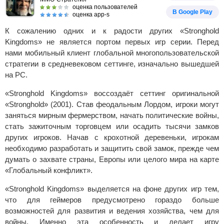
оценка пользователей
В Google Play
оценка app-s
К сожалению одних и к радости других «Stronghold
Kingdoms» не является портом первых игр серии. Перед
нами мобильный клиент глобальной многопользовательской
стратегии в средневековом сеттинге, изначально вышедшей
на PC.
«Stronghold Kingdoms» воссоздаёт сеттинг оригинальной
«Stronghold» (2001). Став феодальным Лордом, игроки могут
заняться мирным фермерством, начать политические войны,
стать зажиточным торговцем или осадить тысячи замков
других игроков. Начав с крохотной деревеньки, игрокам
необходимо разработать и защитить свой замок, прежде чем
думать о захвате страны, Европы или целого мира на карте
«Глобальный конфликт».
«Stronghold Kingdoms» выделяется на фоне других игр тем,
что для геймеров предусмотрено гораздо больше
возможностей для развития и ведения хозяйства, чем для
войны. Именно эта особенность и делает игру