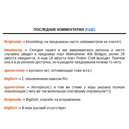
ПОСЛЕДНИЕ КОММЕНТАРИИ
(ЕЩЁ)
Brightside
⇒ bloodstrog, на предзаказы часто забивают(или не платят)
bloodstrog
⇒ Сегодня зашел в акк американского региона и чисто
случайно увидел в предзаках порт Warhammer 40k Boltgun, релиз 28
августа ожидается. A eще 18 августа порт Poiton Сraft выходит. Причем
она и в ру регионе доступна, но в разделе предзаказов почему то нету.
igamershow
⇒ русского нет, оптимизации тоже кста:)
BigDich
⇒ С обновлением завезли RU
igamershow
⇒ Интересно:) в том же стиме у игры указана полная
локализация:) чего же так мобильную платформу опрокинули?:))
Brightside
⇒ BigDich, спасибо за исправление
BigDich
⇒ В игре русский отсутствует