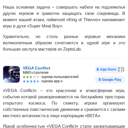
Наша основная задача – совершать набеги на подземелья
других игроков и грамотно защищать свои сокровища. В
момент вашей атаки, геймплей «King of Thieves» напоминает
игры в духе «Super Meat Boy».
Удивительно, но столь разные игровые механики
великолепным образом сочетаются в одной игре и это
большая заслуга мастеров из ZeptoLab.
VEGA Conflict
В App Store
MMO-стратегия
оценка пользователей
В Google Play
оценка app-s
«VEGA Conflict» – это красочная и атмосферная игра,
события которой разворачиваются на бескрайних просторах
открытого космоса. По сюжету, игроки организуют
собственные повстанческие движения и сражаются с силами
местного антагониста в лице корпорации «ВЕГА».
Яркой особенностью «VEGA Conflict» стали захватывающие