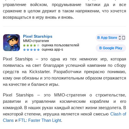
управление войском, продумывание тактики да и все
сражение в целом держит в таком напряжении, что хочется
возвращаться в игру вновь и вновь.
Pixel Starships
В App Store
MMO-стратегия
оценка пользователей
В Google Play
оценка app-s
Pixel Starships – это одна из тех немногих игр, которая
появилась на свет благодаря успешной кампании по сбору
средств на Kickstarter. Разработчики прекрасно понимаю,
кому они обязаны и это положительным образом отражается
на качестве и балансе игры.
Pixel Starships – это MMO-стратегия о строительстве,
развитии и управлении космическим кораблем и его
командой. В наших руках каждый аспект жизни звездолета. В
некоторой степени, игрушка является некой смесью
Clash of
Clans
и
FTL: Faster Than Light
.