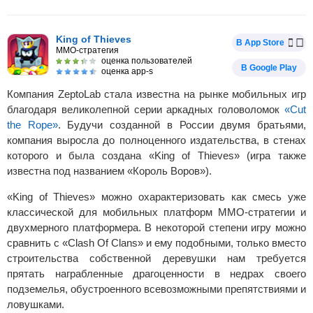
King of Thieves
В App Store
MMO-стратегия
оценка пользователей
В Google Play
оценка app-s
Компания ZeptoLab стала известна на рынке мобильных игр
благодаря великолепной серии аркадных головоломок
«Cut
the Rope»
. Будучи созданной в России двумя братьями,
компания выросла до полноценного издательства, в стенах
которого и была создана «King of Thieves» (игра также
известна под названием «Король Воров»).
«King of Thieves» можно охарактеризовать как смесь уже
классической для мобильных платформ MMO-стратегии и
двухмерного платформера. В некоторой степени игру можно
сравнить с «Clash Of Clans» и ему подобными, только вместо
строительства собственной деревушки нам требуется
прятать награбленные драгоценности в недрах своего
подземелья, обустроенного всевозможными препятствиями и
ловушками.