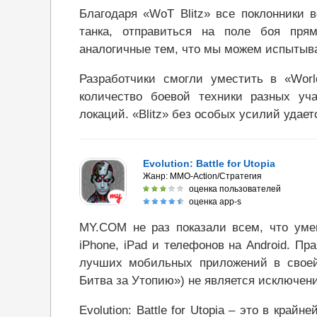
Благодаря «WoT Blitz» все поклонники 
танка, отправиться на поле боя пря
аналогичные тем, что мы можем испытыват
Разработчики смогли уместить в «World
количество боевой техники разных уч
локаций. «Blitz» без особых усилий удает
Evolution: Battle for Utopia
Жанр:
MMO-Action/Стратегия
оценка пользователей
оценка app-s
MY.COM не раз показали всем, что уме
iPhone, iPad и телефонов на Android. Пр
лучших мобильных приложений в своей к
Битва за Утопию») не является исключен
Evolution: Battle for Utopia – это в кра