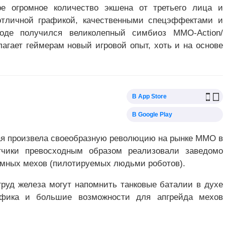
ре огромное количество экшена от третьего лица и
отличной графикой, качественными спецэффектами и
оде получился великолепный симбиоз MMO-Action/
агает геймерам новый игровой опыт, хоть и на основе
В App Store
В Google Play
рая произвела своеобразную революцию на рынке MMO в
тчики превосходным образом реализовали заведомо
омных мехов (пилотируемых людьми роботов).
руд железа могут напомнить танковые баталии в духе
афика и большие возможности для апгрейда мехов