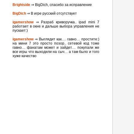
Brightside
⇒ BigDich, спасибо за исправление
BigDich
⇒ В игре русский отсутствует
igamershow
⇒ Разраб криворучка.. ipad mini 7
работает в окне и дальше выбора управления не
пускает:)
igamershow
⇒ Выглядит как…. гавно… простите:)
на мини 7 это просто позор.. сетевой код тоже
гавно… фанатам может и зайдет… покупали же
все игры что выходили на сыч… а там было и того
хуже качество