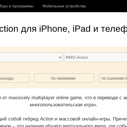
Игры и программы
Мобильные устройства
tion
для iPhone, iPad и телеф
·
·
выхода
по названию
по оценкам 
 massively multiplayer online game, что в переводе с 
многопользовательская игра».
ий собой гибрид Action и массовой онлайн-игры. Приче
авное – это наличие общего виртуального мира, где собы