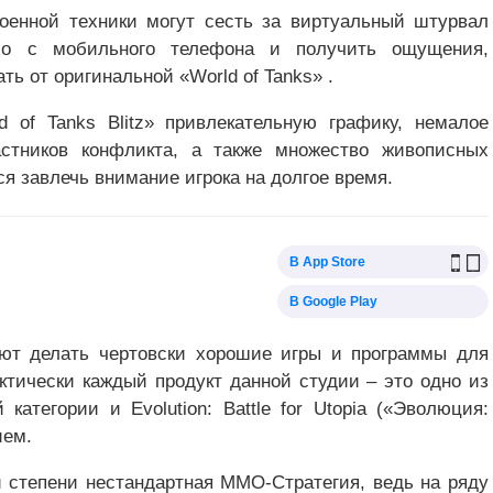
военной техники могут сесть за виртуальный штурвал
мо с мобильного телефона и получить ощущения,
ь от оригинальной «World of Tanks» .
 of Tanks Blitz» привлекательную графику, немалое
астников конфликта, а также множество живописных
ся завлечь внимание игрока на долгое время.
В App Store
В Google Play
ют делать чертовски хорошие игры и программы для
актически каждый продукт данной студии – это одно из
атегории и Evolution: Battle for Utopia («Эволюция:
ием.
йней степени нестандартная MMO-Стратегия, ведь на ряду