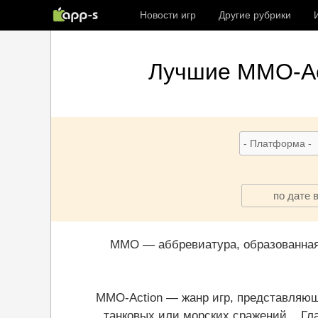
Новости игр
Другие рубрики
Лучшие
MMO-Ac
по дате 
MMO — аббревиатура, образованная от
MMO-Action — жанр игр, представляющ
танковых или морских сражений... Гл