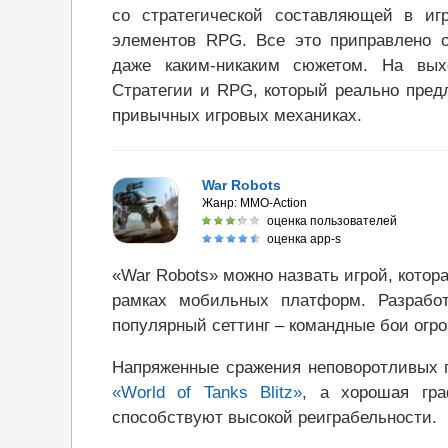
со стратегической составляющей в иг
элементов RPG. Все это приправлено 
даже каким-никаким сюжетом. На вых
Стратегии и RPG, который реально предл
привычных игровых механиках.
War Robots
Жанр:
MMO-Action
оценка пользователей
оценка app-s
«War Robots» можно назвать игрой, кото
рамках мобильных платформ. Разрабо
популярный сеттинг – командные бои огр
Напряженные сражения неповоротливых г
«World of Tanks Blitz»
, а хорошая гр
способствуют высокой реиграбельности.