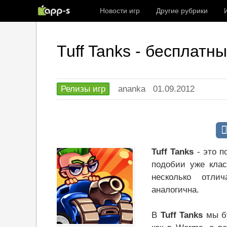
Новости игр
Другие рубрики
Tuff Tanks - бесплатн
Релизы игр
ananka
01.09.2012
Tuff Tanks
- это п
подобии уже кла
несколько отли
аналогична.
В
Tuff Tanks
мы бу