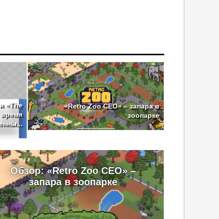
 и «The
«Retro Zoo CEO» – запара в
– время
зоопарке
нны...
Обзор: «Retro Zoo CEO» –
запара в зоопарке