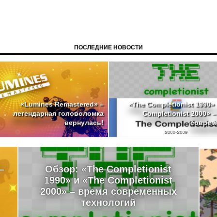
ПОСЛЕДНИЕ НОВОСТИ
«The Completionist 1990»
«Lumines Remastered» –
Completionist 2000» 
легендарная головоломка
совреме
вернулась!
–
Обзор: «The Completionist
1990» и «The Completionist
2000» – время современных
технологий