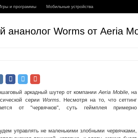
Игры и программы
Мобильные устройства
ый ананолог Worms от Aeria Mo
ошаговый аркадный шутер от компании
Aeria Mobile
, на
ссической серии
Worms
. Несмотря на то, что сеттинг
чается от "червячков", суть геймплея примерно
дем управлять не маленькими злобными червячками,