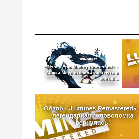
«Disney Epic Mickey Rebrushed» –
Микки Маус отправится в путь в
сентяб...
Обзор: «Lumines Remastered» 
легендарная головоломка
вернулась!