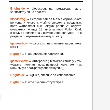
Brightside
⇒ bloodstrog, на предзаказы часто
забивают(или не платят)
bloodstrog
⇒ Сегодня зашел в акк американского
региона и чисто случайно увидел в предзаках
порт Warhammer 40k Boltgun, релиз 28 августа
ожидается. A eще 18 августа порт Poiton Сraft
выходит. Причем она и в ру регионе доступна, но в
разделе предзаказов почему то нету.
igamershow
⇒ русского нет, оптимизации тоже
кста:)
BigDich
⇒ С обновлением завезли RU
igamershow
⇒ Интересно:) в том же стиме у игры
указана полная локализация:) чего же так
мобильную платформу опрокинули?:))
Brightside
⇒ BigDich, спасибо за исправление
BigDich
⇒ В игре русский отсутствует