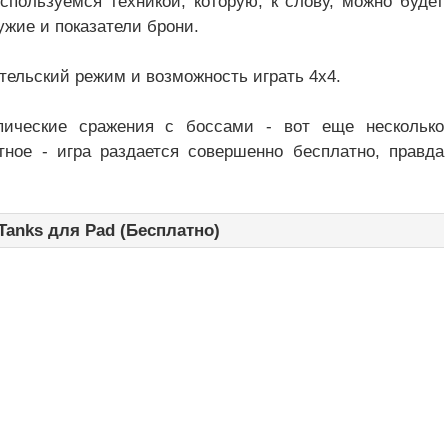
спользуемся техникой, которую, к слову, можно будет
ужие и показатели брони.
ательский режим и возможность играть 4х4.
пические сражения с боссами - вот еще несколько
тное - игра раздается совершенно бесплатно, правда
 Tanks для Pad (Бесплатно)