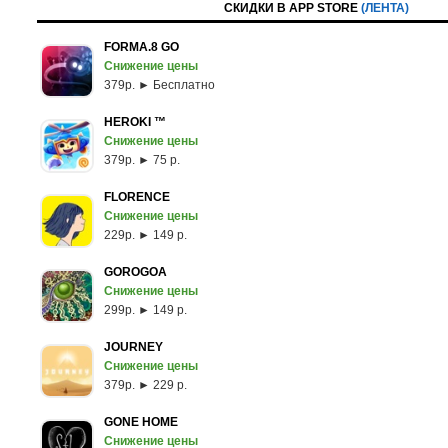
СКИДКИ В APP STORE
(ЛЕНТА)
FORMA.8 GO
Снижение цены
379p. ► Бесплатно
HEROKI ™
Снижение цены
379p. ► 75 р.
FLORENCE
Снижение цены
229p. ► 149 р.
GOROGOA
Снижение цены
299p. ► 149 р.
JOURNEY
Снижение цены
379p. ► 229 р.
GONE HOME
Снижение цены