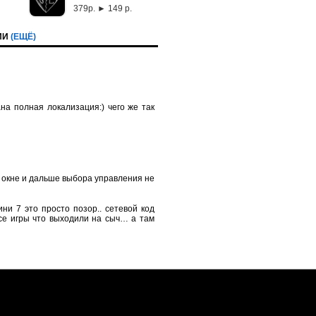
379p. ► 149 р.
ИИ
(ЕЩЁ)
на полная локализация:) чего же так
 в окне и дальше выбора управления не
ни 7 это просто позор.. сетевой код
се игры что выходили на сыч… а там