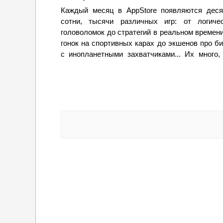
Каждый месяц в AppStore появляются деся
сотни, тысячи различных игр: от логиче
головоломок до стратегий в реальном времени
гонок на спортивных карах до экшенов про б
с инопланетными захватчиками... Их много,
они по своему хороши, но некоторые заслужи
особого внимания. Я не мог упустить ш
пересмотреть все
новинки
за предыдущий ме
и выбрать лучшее. Присаживайтесь поудобне