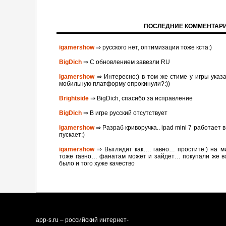
ПОСЛЕДНИЕ КОММЕНТАР
igamershow
⇒ русского нет, оптимизации тоже кста:)
BigDich
⇒ С обновлением завезли RU
igamershow
⇒ Интересно:) в том же стиме у игры указа
мобильную платформу опрокинули?:))
Brightside
⇒ BigDich, спасибо за исправление
BigDich
⇒ В игре русский отсутствует
igamershow
⇒ Разраб криворучка.. ipad mini 7 работает
пускает:)
igamershow
⇒ Выглядит как…. гавно… простите:) на ми
тоже гавно… фанатам может и зайдет… покупали же в
было и того хуже качество
app-s.ru – российский интернет-