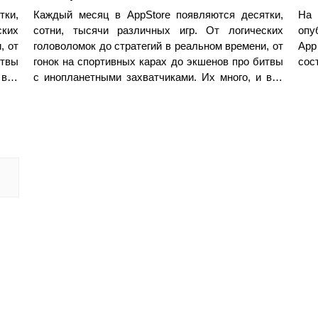
тки,
Каждый месяц в AppStore появляются десятки,
На 
ских
сотни, тысячи различных игр. От логических
опу
, от
головоломок до стратегий в реальном времени, от
App
итвы
гонок на спортивных карах до экшенов про битвы
сос
 все
с инопланетными захватчиками. Их много, и все
вают
они по своему хороши, но лишь немногие из них
анс
заслуживают особого внимания. Я не мог упустить
сяц
шанс пересмотреть все
новинки
за предыдущий
е.
месяц и выбрать лучшее. Присаживайтесь
поудобнее.