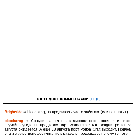
ПОСЛЕДНИЕ КОММЕНТАРИИ
(ЕЩЁ)
Brightside
⇒ bloodstrog, на предзаказы часто забивают(или не платят)
bloodstrog
⇒ Сегодня зашел в акк американского региона и чисто
случайно увидел в предзаках порт Warhammer 40k Boltgun, релиз 28
августа ожидается. A eще 18 августа порт Poiton Сraft выходит. Причем
она и в ру регионе доступна, но в разделе предзаказов почему то нету.