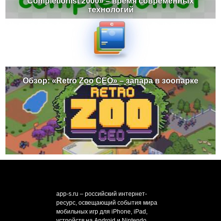
Completionist 2000» – время современных
технологий
Обзор: «Retro Zoo CEO» – запара в зоопарке
app-s.ru – российский интернет-
ресурс, освещающий события мира
мобильных игр для iPhone, iPad,
устройств на Android и Nintendo.