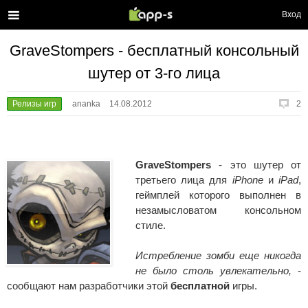
Вход
GraveStompers - бесплатный консольный
шутер от 3-го лица
Релизы игр
ananka
14.08.2012
2
GraveStompers
- это шутер от
третьего лица для
iPhone
и
iPad
,
геймплей которого выполнен в
незамысловатом консольном
стиле.
Истребление зомби еще никогда
не было столь увлекательно,
-
сообщают нам разработчики этой
бесплатной
игры.