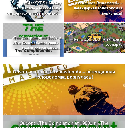
«Disney Epic Mickey
«Lumines Remastered» –
Rebrushed» – Микки Маус
легендарная головоломка
отправится в путь в сентяб...
вернулась!
«The Completionist 1990» и
«Retro Zoo CEO» – запара в
«The Completionist 2000» –
зоопарке
время современны...
Обзор: «Lumines Remastered» – легендарная
головоломка вернулась!
Обзор: «The Completionist 1990» и «The