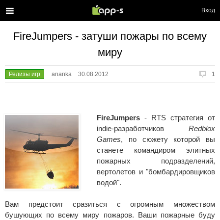
Вход
FireJumpers - затуши пожары по всему
миру
Релизы игр
ananka
30.08.2012
1
FireJumpers
- RTS стратегия от
indie-разработчиков
Redblox
Games
, по сюжету которой вы
станете командиром элитных
пожарных подразделений,
вертолетов и "бомбардировщиков
водой".
Вам предстоит сразиться с огромным множеством
бушующих по всему миру пожаров. Ваши пожарные буду