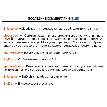
ПОСЛЕДНИЕ КОММЕНТАРИИ
(ЕЩЁ)
Brightside
⇒ bloodstrog, на предзаказы часто забивают(или не платят)
bloodstrog
⇒ Сегодня зашел в акк американского региона и чисто
случайно увидел в предзаках порт Warhammer 40k Boltgun, релиз 28
августа ожидается. A eще 18 августа порт Poiton Сraft выходит. Причем
она и в ру регионе доступна, но в разделе предзаказов почему то нету.
igamershow
⇒ русского нет, оптимизации тоже кста:)
BigDich
⇒ С обновлением завезли RU
igamershow
⇒ Интересно:) в том же стиме у игры указана полная
локализация:) чего же так мобильную платформу опрокинули?:))
Brightside
⇒ BigDich, спасибо за исправление
BigDich
⇒ В игре русский отсутствует