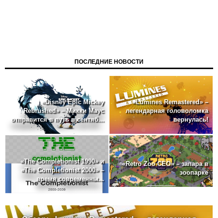
ПОСЛЕДНИЕ НОВОСТИ
«Disney Epic Mickey
«Lumines Remastered» –
Rebrushed» – Микки Маус
легендарная головоломка
отправится в путь в сентяб...
вернулась!
«The Completionist 1990» и
«Retro Zoo CEO» – запара в
«The Completionist 2000» –
зоопарке
время современны...