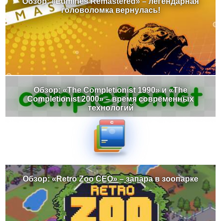
Обзор: «Lumines Remastered» – легендарная
головоломка вернулась!
Обзор: «The Completionist 1990» и «The
Completionist 2000» – время современных
технологий
Обзор: «Retro Zoo CEO» – запара в зоопарке