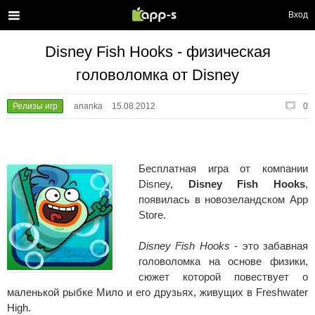
Вход
Disney Fish Hooks - физическая
головоломка от Disney
Релизы игр
ananka
15.08.2012
0
Бесплатная игра от компании
Disney,
Disney Fish Hooks
,
появилась в новозеландском App
Store.
Disney Fish Hooks
- это забавная
головоломка на основе физики,
сюжет которой повествует о
маленькой рыбке Мило и его друзьях, живущих в Freshwater
High.