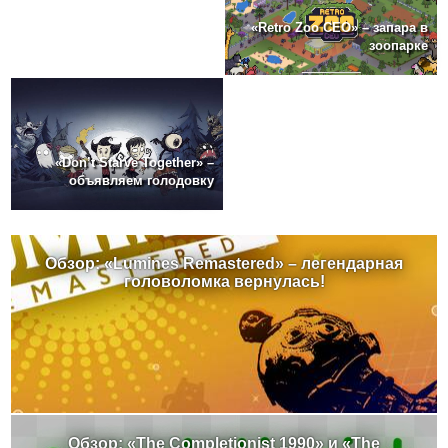
«Retro Zoo CEO» – запара в
зоопарке
«Don’t Starve Together» –
объявляем голодовку
Обзор: «Lumines Remastered» – легендарная
головоломка вернулась!
Обзор: «The Completionist 1990» и «The