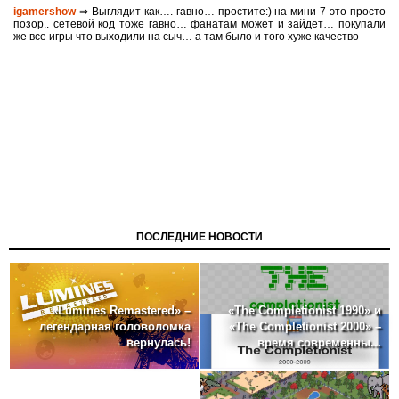
igamershow
⇒ Выглядит как…. гавно… простите:) на мини 7 это просто
позор.. сетевой код тоже гавно… фанатам может и зайдет… покупали
же все игры что выходили на сыч… а там было и того хуже качество
ПОСЛЕДНИЕ НОВОСТИ
«The Completionist 1990» и
«Lumines Remastered» –
«The Completionist 2000» –
легендарная головоломка
время современны...
вернулась!