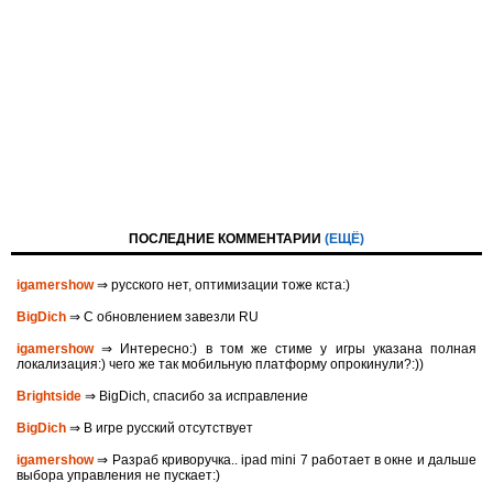
ПОСЛЕДНИЕ КОММЕНТАРИИ
(ЕЩЁ)
igamershow
⇒ русского нет, оптимизации тоже кста:)
BigDich
⇒ С обновлением завезли RU
igamershow
⇒ Интересно:) в том же стиме у игры указана полная
локализация:) чего же так мобильную платформу опрокинули?:))
Brightside
⇒ BigDich, спасибо за исправление
BigDich
⇒ В игре русский отсутствует
igamershow
⇒ Разраб криворучка.. ipad mini 7 работает в окне и дальше
выбора управления не пускает:)