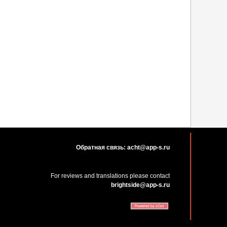
Обратная связь: acht@app-s.ru
For reviews and translations please contact
brightside@app-s.ru