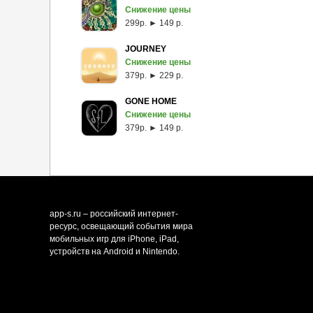
Снижение цены
299p. ► 149 р.
JOURNEY
Снижение цены
379p. ► 229 р.
GONE HOME
Снижение цены
379p. ► 149 р.
app-s.ru – российский интернет-
ресурс, освещающий события мира
мобильных игр для iPhone, iPad,
устройств на Android и Nintendo.