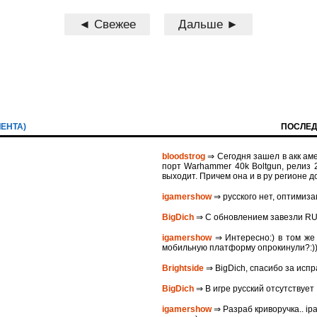
◄ Свежее
Дальше ►
ЛЕНТА)
ПОСЛЕД
bloodstrog
⇒ Сегодня зашел в акк аме
порт Warhammer 40k Boltgun, релиз 2
выходит. Причем она и в ру регионе д
igamershow
⇒ русского нет, оптимиза
BigDich
⇒ С обновлением завезли R
igamershow
⇒ Интересно:) в том же 
мобильную платформу опрокинули?:)
Brightside
⇒ BigDich, спасибо за исп
BigDich
⇒ В игре русский отсутствует
igamershow
⇒ Разраб криворучка.. ip