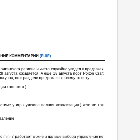
НИЕ КОММЕНТАРИИ
(ЕЩЁ)
риканского региона и чисто случайно увидел в предзаках
8 августа ожидается. A eще 18 августа порт Poiton Сraft
оступна, но в разделе предзаказов почему то нету.
ции тоже кста:)
U
стиме у игры указана полная локализация:) чего же так
)
равление
ad mini 7 работает в окне и дальше выбора управления не