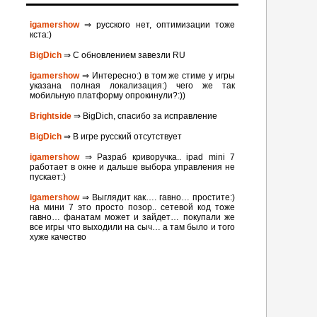
igamershow
⇒ русского нет, оптимизации тоже
кста:)
BigDich
⇒ С обновлением завезли RU
igamershow
⇒ Интересно:) в том же стиме у игры
указана полная локализация:) чего же так
мобильную платформу опрокинули?:))
Brightside
⇒ BigDich, спасибо за исправление
BigDich
⇒ В игре русский отсутствует
igamershow
⇒ Разраб криворучка.. ipad mini 7
работает в окне и дальше выбора управления не
пускает:)
igamershow
⇒ Выглядит как…. гавно… простите:)
на мини 7 это просто позор.. сетевой код тоже
гавно… фанатам может и зайдет… покупали же
все игры что выходили на сыч… а там было и того
хуже качество