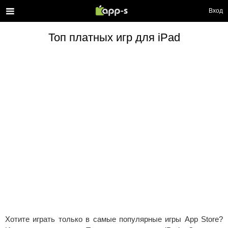
Вход
Топ платных игр для iPad
Хотите играть только в самые популярные игры App Store?