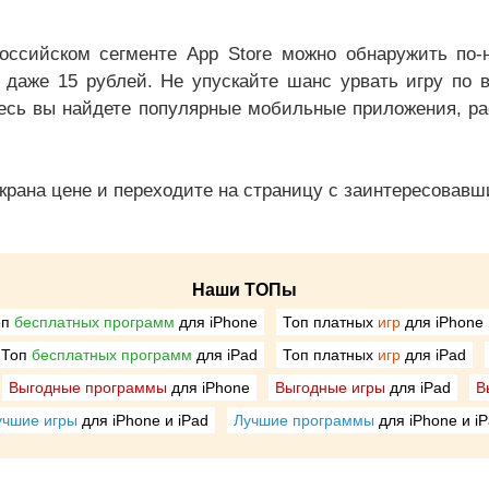
оссийском сегменте App Store можно обнаружить по
 даже 15 рублей. Не упускайте шанс урвать игру по 
десь вы найдете популярные мобильные приложения, ра
экрана цене и переходите на страницу с заинтересовавш
Наши ТОПы
оп
бесплатных программ
для iPhone
Топ платных
игр
для iPhone
Топ
бесплатных программ
для iPad
Топ платных
игр
для iPad
Выгодные программы
для iPhone
Выгодные игры
для iPad
В
учшие игры
для iPhone и iPad
Лучшие программы
для iPhone и i