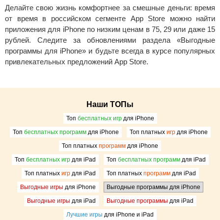
Делайте свою жизнь комфортнее за смешные деньги: время
от время в российском сегменте App Store можно найти
приложения для iPhone по низким ценам в 75, 29 или даже 15
рублей. Следите за обновлениями раздела «Выгодные
программы для iPhone» и будьте всегда в курсе популярных
привлекательных предложений App Store.
Наши ТОПы
Топ
бесплатных игр
для iPhone
Топ
бесплатных программ
для iPhone
Топ платных
игр
для iPhone
Топ платных
программ
для iPhone
Топ
бесплатных игр
для iPad
Топ
бесплатных программ
для iPad
Топ платных
игр
для iPad
Топ платных
программ
для iPad
Выгодные игры
для iPhone
Выгодные программы
для iPhone
Выгодные игры
для iPad
Выгодные программы
для iPad
Лучшие игры
для iPhone и iPad