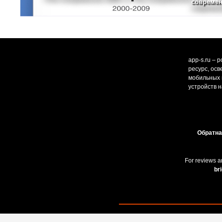
современ
app-s.ru – 
ресурс, ос
мобильных и
устройств н
Обратна
For reviews a
br