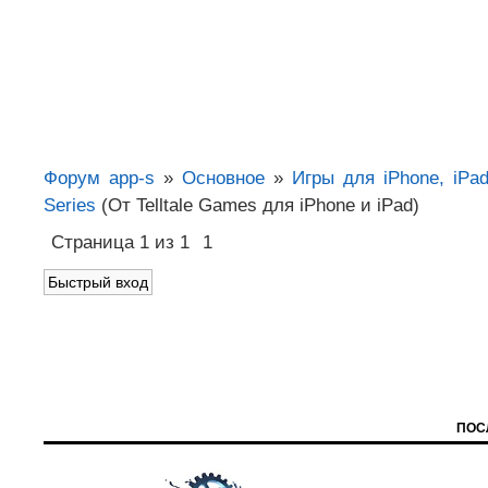
Форум app-s
»
Основное
»
Игры для iPhone, iPa
Series
(От Telltale Games для iPhone и iPad)
Страница
1
из
1
1
ПОС