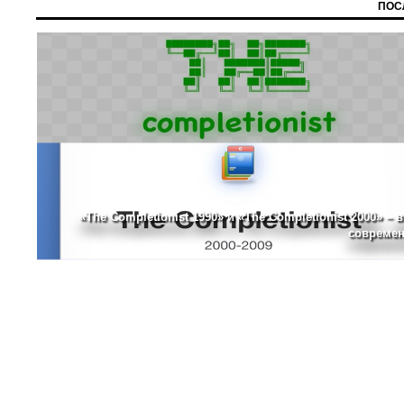
ПОС
«The Completionist 1990» и «The Completionist 2000» – 
современ