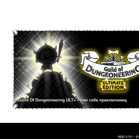
«Guild Of Dungeoneering ULT» – сам себе приключенец
app-s.ru – 