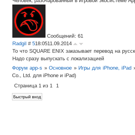
Человек, разочарованный в игровой экосистеме A
Сообщений: 61
Radgil
#
5
18:05
11.09.2014
То что SQUARE ENIX заказывает перевод на русски
Надо сразу выпускать с локализацией
Форум app-s
»
Основное
»
Игры для iPhone, iPad
Co., Ltd. для iPhone и iPad)
Страница
1
из
1
1