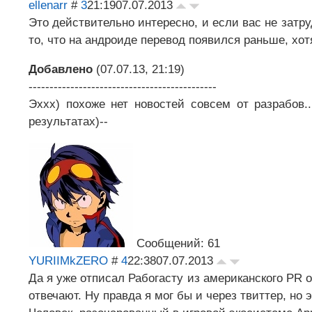
ellenarr
#
3
21:19
07.07.2013
Это действительно интересно, и если вас не затру
то, что на андроиде перевод появился раньше, хотя
Добавлено
(07.07.13, 21:19)
---------------------------------------------
Эххх) похоже нет новостей совсем от разрабов.
результатах)--
Сообщений: 61
YURIIMkZERO
#
4
22:38
07.07.2013
Да я уже отписал Рабогасту из американского PR о
отвечают. Ну правда я мог бы и через твиттер, но 