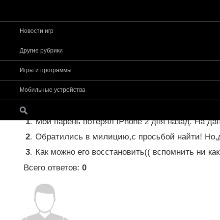
Новости игр
Страница
1
из
1
1
Другие рубрики
Форум app-s
»
Прочее
»
Вопрос - ответ. Помощ
Игры и программы
Помогите!
(Ни чего не получается()
Потеря айфона!!! Помогите!
Мобильные устройства
??
1
.
Мой парень потерял IPhone 2 дня назад. На д
2
.
Обратились в милицию,с просьбой найти! Но,де
3
.
Как можно его восстановить(( вспомнить ни ка
Всего ответов:
0