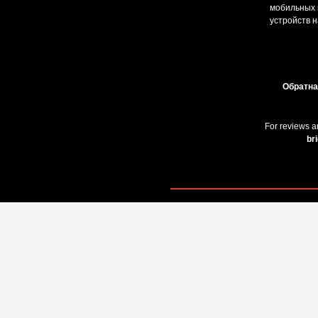
мобильных и
устройств н
Обратна
For reviews a
br