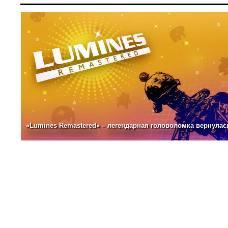
«Lumines Remastered» – легендарная головоломка вернулас