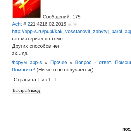
Сообщений: 175
Acht
#
2
21:42
16.02.2015
http://app-s.ru/publ/kak_vosstanovit_zabytyj_parol_ap
вот материал по теме.
Других способов нет
эх...да.
Форум app-s
»
Прочее
»
Вопрос - ответ. Помощ
Помогите!
(Ни чего не получается()
Страница
1
из
1
1
ПОС