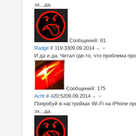
эх...да.
Сообщений: 61
Radgil
#
3
19:33
09.09.2014
И да и да. Читал где-то, что проблема пр
Сообщений: 175
Acht
#
4
20:52
09.09.2014
Попробуй в настройках Wi-Fi на iPhone про
эх...да.