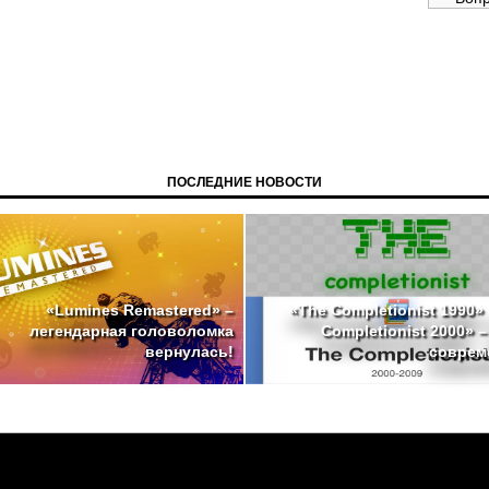
ПОСЛЕДНИЕ НОВОСТИ
«The Completionist 1990»
«Lumines Remastered» –
Completionist 2000» 
легендарная головоломка
совреме
вернулась!