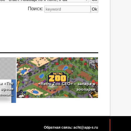
Поиск:
 и «The
«Retro Zoo CEO» – запара в
– время
зоопарке
нны...
Обратная связь: acht@app-s.ru