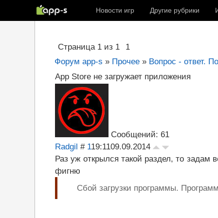
Новости игр
Другие рубрики
Страница
1
из
1
1
Форум app-s
»
Прочее
»
Вопрос - ответ. П
App Store не загружает приложения
Сообщений: 61
Radgil
#
1
19:11
09.09.2014
Раз уж открылся такой раздел, то задам 
фигню
Сбой загрузки программы. Программ