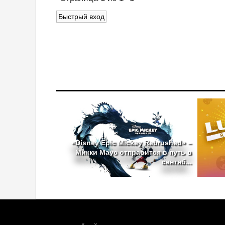
«Disney Epic Mickey Rebrushed» –
Микки Маус отправится в путь в
сентяб...