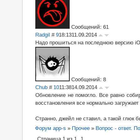
Сообщений: 61
Radgil
#
9
18:13
11.09.2014
Надо прошиться на последнюю версию iOS
Сообщений: 8
Chub
#
10
11:38
14.09.2014
Обновление не помогло. Все равно собир
восстановления все нормально загружает
Странно, джейл не ставил, а такой глюк б
Форум app-s
»
Прочее
»
Вопрос - ответ. П
Страница
1
из
1
1