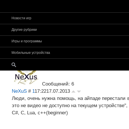
Новости игр
Страница
1
из
1
1
Другие рубрики
Форум app-s
»
Прочее
»
Вопрос - ответ. По
Игры и программы
воспроизведением видео на айпад 3
Проблема с воспроизведением видео на айпад 3
Мобильные устройства
Сообщений: 6
NeXuS
#
1
17:22
17.07.2013
Люди, очень нужна помощь, на айпаде перестали 
это не видео не доступно на текущем устройстве",
C#, C, Lua, c++(beginner)