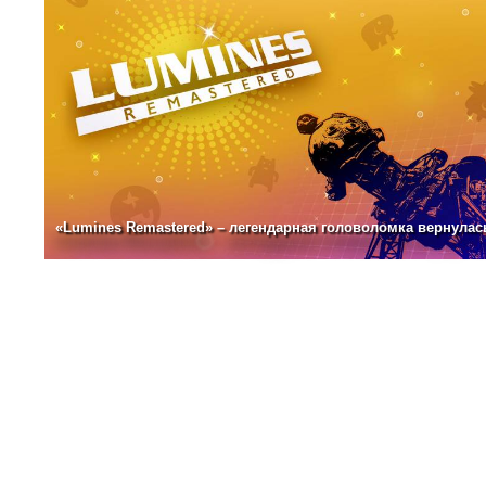
«Lumines Remastered» – легендарная головоломка вернулас