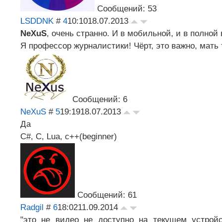
Сообщений: 53
LSDDNK
#
4
10:10
18.07.2013
NeXuS
, очень странно. И в мобильной, и в полной
Я профессор журналистики! Чёрт, это важно, мать
Сообщений: 6
NeXuS
#
5
19:19
18.07.2013
Да
C#, C, Lua, c++(beginner)
Сообщений: 61
Radgil
#
6
18:02
11.09.2014
"это не видео не доступно на текущем устройст