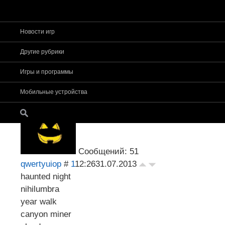
Новости игр
Страница
1
из
1
1
Другие рубрики
Форум app-s
»
Основное
»
Общие темы об iOS-и
Игры и программы
игры (подборка)
Мрачные игры (подборка)
Мобильные устройства
Сообщений: 51
qwertyuiop
#
1
12:26
31.07.2013
haunted night
nihilumbra
year walk
canyon miner