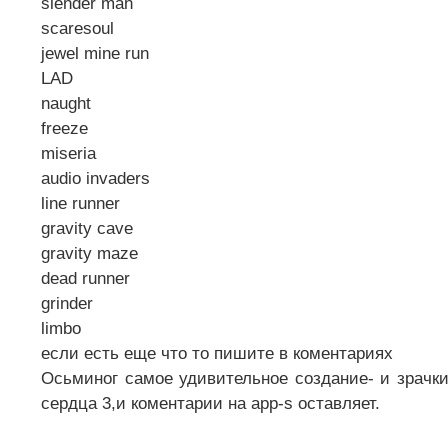
slender man
scaresoul
jewel mine run
LAD
naught
freeze
miseria
audio invaders
line runner
gravity cave
gravity maze
dead runner
grinder
limbo
если есть еще что то пишите в коментариях
Осьминог самое удивительное создание- и зрачки
сердца 3,и коментарии на app-s оставляет.