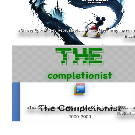
«Disney Epic Mickey Rebrushed» – Микки Маус отправится в
в сен
«The Completionist 1990» и «The Completionist 2000» – 
современ