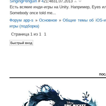
SingingPenguin
#
4
21:48
31.07.2013
Есть всякие инди-игры на Unity. Например, Eyes и
Somebody once told me...
Форум app-s
»
Основное
»
Общие темы об iOS-и
игры (подборка)
Страница
1
из
1
1
ПОС