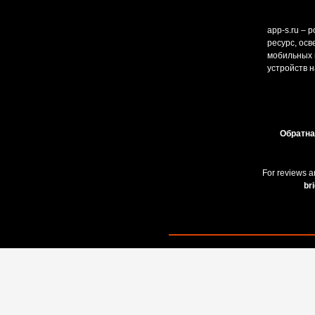
app-s.ru – 
ресурс, ос
мобильных и
устройств н
Обратна
For reviews a
br