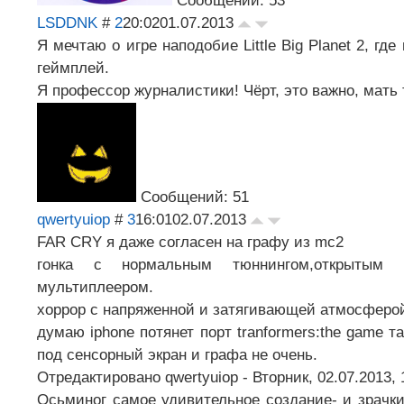
Сообщений: 53
LSDDNK
#
2
20:02
01.07.2013
Я мечтаю о игре наподобие Little Big Planet 2, г
геймплей.
Я профессор журналистики! Чёрт, это важно, мать
Сообщений: 51
qwertyuiop
#
3
16:01
02.07.2013
FAR CRY я даже согласен на графу из mc2
гонка с нормальным тюннингом,открытым м
мультиплеером.
хоррор с напряженной и затягивающей атмосферо
думаю iphone потянет порт tranformers:the game 
под сенсорный экран и графа не очень.
Отредактировано
qwertyuiop
-
Вторник, 02.07.2013, 
Осьминог самое удивительное создание- и зрачки