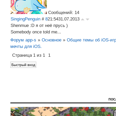
Сообщений: 14
SingingPenguin
#
8
21:54
31.07.2013
Shenmue :D я от неё прусь )
Somebody once told me...
Форум app-s
»
Основное
»
Общие темы об iOS-игр
мечты для iOS.
Страница
1
из
1
1
ПОС