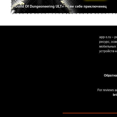
«Guild Of Dungeoneering ULT» – сам себе приключенец
app-s.ru – 
ресурс, ос
мобильных и
устройств н
Обратна
For reviews a
br