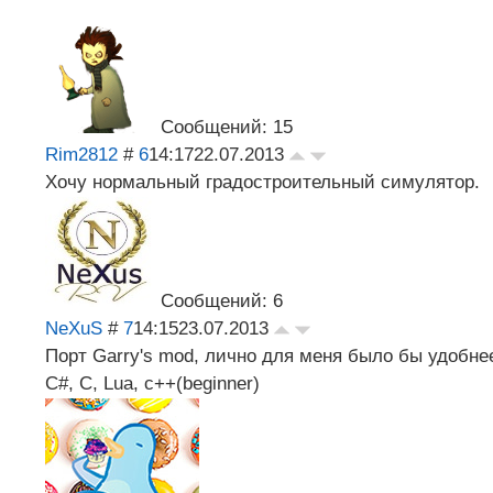
Сообщений: 15
Rim2812
#
6
14:17
22.07.2013
Хочу нормальный градостроительный симулятор.
Сообщений: 6
NeXuS
#
7
14:15
23.07.2013
Порт Garry's mod, лично для меня было бы удобнее
C#, C, Lua, c++(beginner)