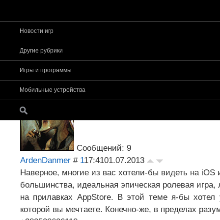
Новости игр
Страница
1
из
1
1
Другие рубрики
Форум app-s
»
Основное
»
Общие темы об iOS-игр
Игры и программы
мечты для iOS.
Игра вашей мечты для iOS.
Мобильные устройства
Сообщений: 9
ArdenDanmer
#
1
17:41
01.07.2013
Наверное, многие из вас хотели-бы видеть на iOS 
большинства, идеальная эпическая ролевая игра,
на прилавках AppStore. В этой теме я-бы хоте
которой вы мечтаете. Конечно-же, в пределах разу