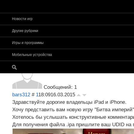
Новости игр
Страница
1
из
1
1
Другие рубрики
Форум app-s
»
Основное
»
Игры для iPhone, i
Игры и программы
(практически готова)
Битва империй
Мобильные устройства
Сообщений: 1
bars312
#
1
18:09
16.03.2015
Здравствуйте дорогие владельцы iPad и iPhone.
Хочу представить вам новую игру "Битва империй
Хотелось бы услышать конструктивные комментар
Для получения файла .ipa пришлите ваш UDID на