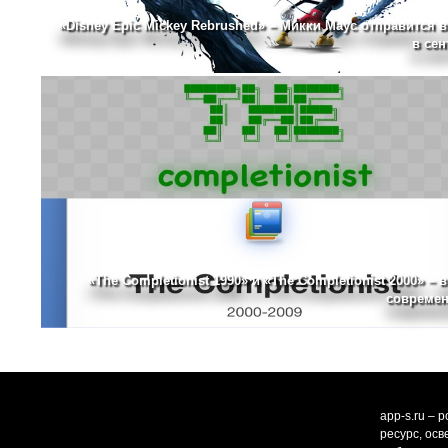
«Disney Epic Mickey Rebrushed» – Микки Маус отправится в
в сен
«The Completionist 1990» и «The Completionist 2000» – 
современ
app-s.ru – 
ресурс, ос