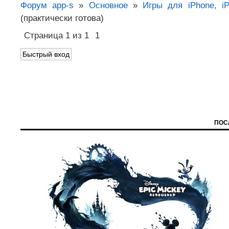
Форум app-s
»
Основное
»
Игры для iPhone, i
(практически готова)
Страница
1
из
1
1
ПОС