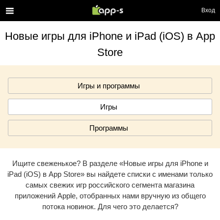
Вход
Новые игры для iPhone и iPad (iOS) в App
Store
Игры и программы
Игры
Программы
Ищите свеженькое? В разделе «Новые игры для iPhone и
iPad (iOS) в App Store» вы найдете списки с именами только
самых свежих игр российского сегмента магазина
приложений Apple, отобранных нами вручную из общего
потока новинок. Для чего это делается?