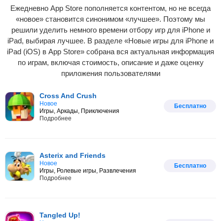
Ежедневно App Store пополняется контентом, но не всегда
«новое» становится синонимом «лучшее». Поэтому мы
решили уделить немного времени отбору игр для iPhone и
iPad, выбирая лучшее. В разделе «Новые игры для iPhone и
iPad (iOS) в App Store» собрана вся актуальная информация
по играм, включая стоимость, описание и даже оценку
приложения пользователями
Cross And Crush
Новое
Бесплатно
Игры, Аркады, Приключения
Подробнее
Asterix and Friends
Новое
Бесплатно
Игры, Ролевые игры, Развлечения
Подробнее
Tangled Up!