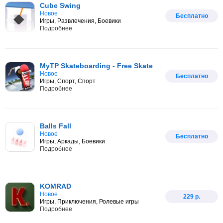
Cube Swing
Новое
Бесплатно
Игры, Развлечения, Боевики
Подробнее
MyTP Skateboarding - Free Skate
Новое
Бесплатно
Игры, Спорт, Спорт
Подробнее
Balls Fall
Новое
Бесплатно
Игры, Аркады, Боевики
Подробнее
KOMRAD
Новое
229 р.
Игры, Приключения, Ролевые игры
Подробнее