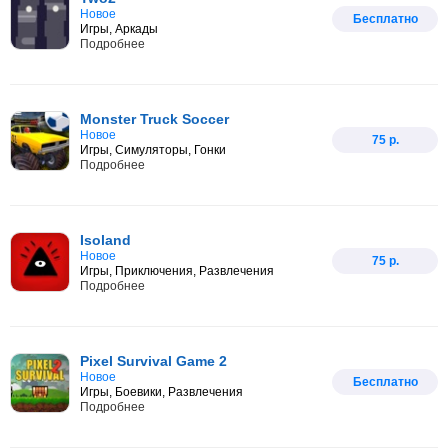
Новое
Бесплатно
Игры, Аркады
Подробнее
Monster Truck Soccer
Новое
75 р.
Игры, Симуляторы, Гонки
Подробнее
Isoland
Новое
75 р.
Игры, Приключения, Развлечения
Подробнее
Pixel Survival Game 2
Новое
Бесплатно
Игры, Боевики, Развлечения
Подробнее