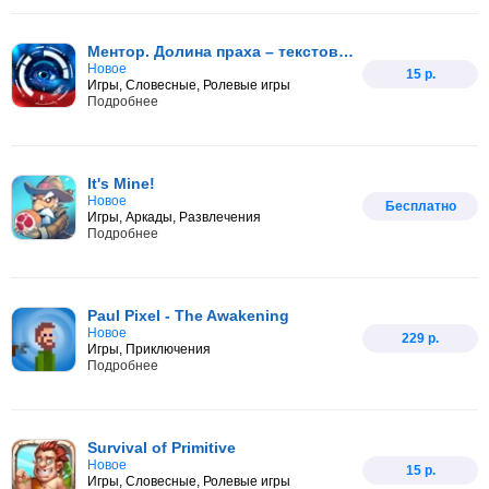
Ментор. Долина праха – текстовый квест
Новое
15 р.
Игры, Словесные, Ролевые игры
Подробнее
It's Mine!
Новое
Бесплатно
Игры, Аркады, Развлечения
Подробнее
Paul Pixel - The Awakening
Новое
229 р.
Игры, Приключения
Подробнее
Survival of Primitive
Новое
15 р.
Игры, Словесные, Ролевые игры