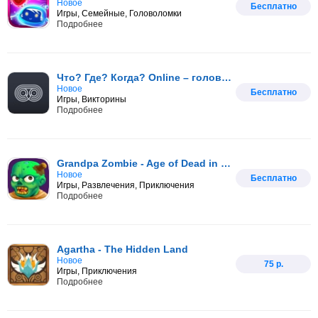
Новое
Бесплатно
Игры, Семейные, Головоломки
Подробнее
Что? Где? Когда? Online – головоломки на интеллект
Новое
Бесплатно
Игры, Викторины
Подробнее
Grandpa Zombie - Age of Dead in Zombie Village
Новое
Бесплатно
Игры, Развлечения, Приключения
Подробнее
Agartha - The Hidden Land
Новое
75 р.
Игры, Приключения
Подробнее