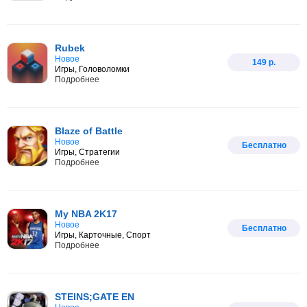
Rubek
Новое
149 р.
Игры, Головоломки
Подробнее
Blaze of Battle
Новое
Бесплатно
Игры, Стратегии
Подробнее
My NBA 2K17
Новое
Бесплатно
Игры, Карточные, Спорт
Подробнее
STEINS;GATE EN