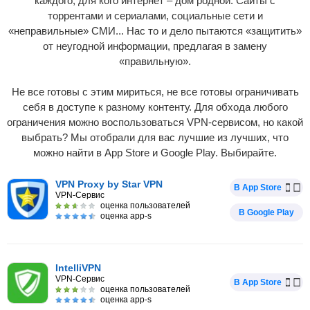
каждого, для кого интернет – дом родной. Сайты с
торрентами и сериалами, социальные сети и
«неправильные» СМИ... Нас то и дело пытаются «защитить»
от неугодной информации, предлагая в замену
«правильную».
Не все готовы с этим мириться, не все готовы ограничивать
себя в доступе к разному контенту. Для обхода любого
ограничения можно воспользоваться VPN-сервисом, но какой
выбрать? Мы отобрали для вас лучшие из лучших, что
можно найти в App Store и Google Play. Выбирайте.
VPN Proxy by Star VPN
В App Store
VPN-Сервис
оценка пользователей
В Google Play
оценка app-s
IntelliVPN
VPN-Сервис
В App Store
оценка пользователей
оценка app-s