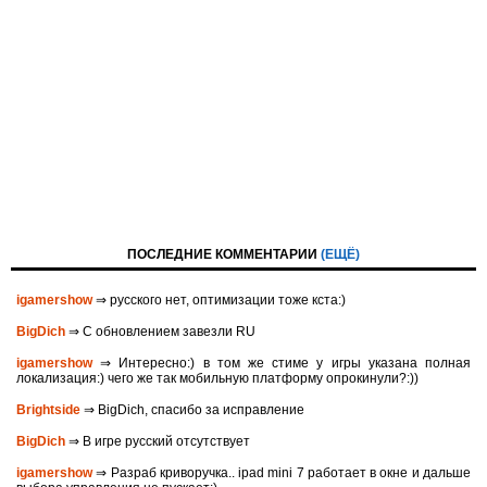
ПОСЛЕДНИЕ КОММЕНТАРИИ
(ЕЩЁ)
igamershow
⇒ русского нет, оптимизации тоже кста:)
BigDich
⇒ С обновлением завезли RU
igamershow
⇒ Интересно:) в том же стиме у игры указана полная
локализация:) чего же так мобильную платформу опрокинули?:))
Brightside
⇒ BigDich, спасибо за исправление
BigDich
⇒ В игре русский отсутствует
igamershow
⇒ Разраб криворучка.. ipad mini 7 работает в окне и дальше