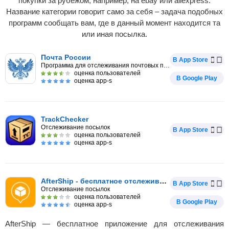
покупки за рубежом, например, на ebay или aliexpress.
Название категории говорит само за себя – задача подобных
программ сообщать вам, где в данный момент находится та
или иная посылка.
Почта России
В App Store
Программа для отслеживания почтовых посылок
оценка пользователей
В Google Play
оценка app-s
TrackChecker
Отслеживание посылок
В App Store
оценка пользователей
оценка app-s
AfterShip - бесплатное отслеживание посыло
В App Store
Отслеживание посылок
оценка пользователей
В Google Play
оценка app-s
AfterShip — бесплатное приложение для отслеживания