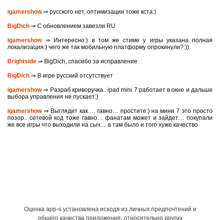
igamershow
⇒ русского нет, оптимизации тоже кста:)
BigDich
⇒ С обновлением завезли RU
igamershow
⇒ Интересно:) в том же стиме у игры указана полная
локализация:) чего же так мобильную платформу опрокинули?:))
Brightside
⇒ BigDich, спасибо за исправление
BigDich
⇒ В игре русский отсутствует
igamershow
⇒ Разраб криворучка.. ipad mini 7 работает в окне и дальше
выбора управления не пускает:)
igamershow
⇒ Выглядит как…. гавно… простите:) на мини 7 это просто
позор.. сетевой код тоже гавно… фанатам может и зайдет… покупали
же все игры что выходили на сыч… а там было и того хуже качество
Оценка app-s установлена исходя из личных предпочтений и
общего качества приложения, относительно других