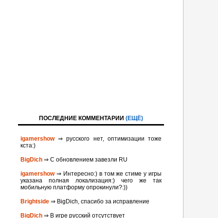
ПОСЛЕДНИЕ КОММЕНТАРИИ
(ЕЩЁ)
igamershow
⇒ русского нет, оптимизации тоже
кста:)
BigDich
⇒ С обновлением завезли RU
igamershow
⇒ Интересно:) в том же стиме у игры
указана полная локализация:) чего же так
мобильную платформу опрокинули?:))
Brightside
⇒ BigDich, спасибо за исправление
BigDich
⇒ В игре русский отсутствует