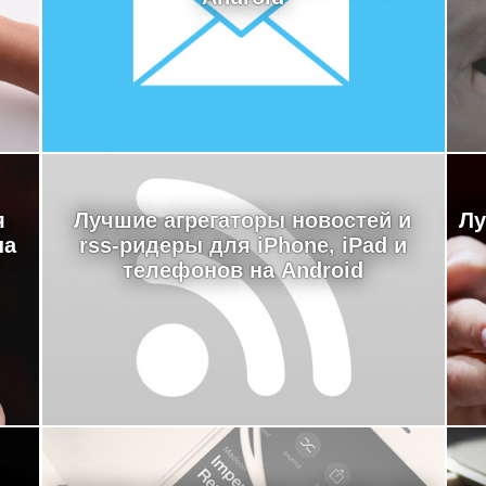
я
Лучшие агрегаторы новостей и
Лу
на
rss-ридеры для iPhone, iPad и
телефонов на Android