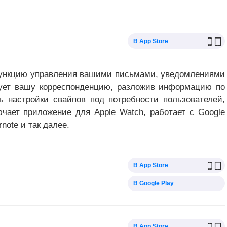
В App Store
функцию управления вашими письмами, уведомлениями
ует вашу корреспонденцию, разложив информацию по
ь настройки свайпов под потребности пользователей,
ючает приложение для Apple Watch, работает с Google
rnote и так далее.
В App Store
В Google Play
В App Store