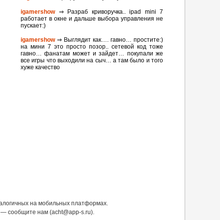
igamershow
⇒ Разраб криворучка.. ipad mini 7
работает в окне и дальше выбора управления не
пускает:)
igamershow
⇒ Выглядит как…. гавно… простите:)
на мини 7 это просто позор.. сетевой код тоже
гавно… фанатам может и зайдет… покупали же
все игры что выходили на сыч… а там было и того
хуже качество
налогичных на мобильных платформах.
— сообщите нам (acht@app-s.ru).