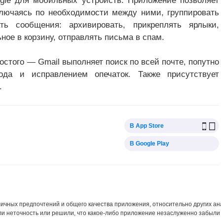
gle для мобильных устройств. Приложение позволяет
еключаясь по необходимости между ними, группировать
ть сообщения: архивировать, прикреплять ярлыки,
ное в корзину, отправлять письма в спам.
стого — Gmail выполняет поиск по всей почте, попутно
ода и исправлением опечаток. Также присутствует
.
В App Store
В Google Play
 личных предпочтений и общего качества приложения, относительно других а
ли неточность или решили, что какое-либо приложение незаслуженно забыли 