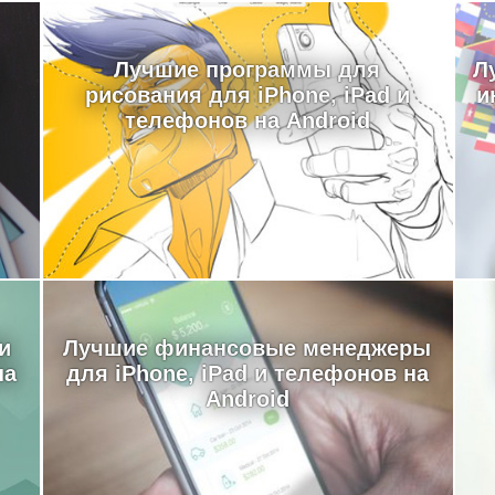
Лучшие программы для
Л
рисования для iPhone, iPad и
и
телефонов на Android
и
Лучшие финансовые менеджеры
на
для iPhone, iPad и телефонов на
Android