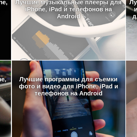
ne,
Лучшие музыкальные плееры для
Лу
iPhone, iPad и телефонов на
Android
д
e,
Лучшие программы для съемки
фото и видео для iPhone, iPad и
телефонов на Android