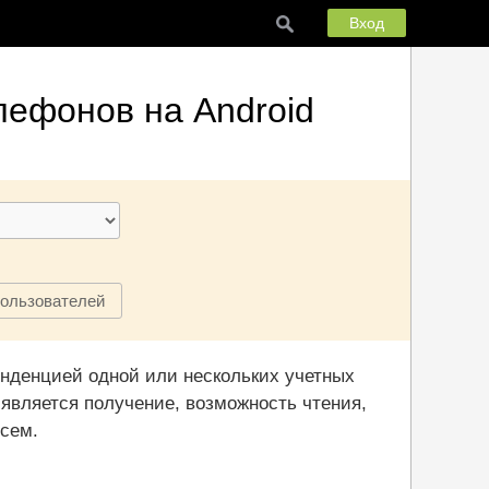
Вход
елефонов на Android
пользователей
нденцией одной или нескольких учетных
является получение, возможность чтения,
исем.