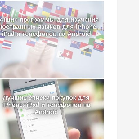
учшие программы для изучения
ностранных языков для iPhone,
iPad и телефонов на Android
Лучшие cписки покупок для
iPhone, iPad и телефонов на
Android