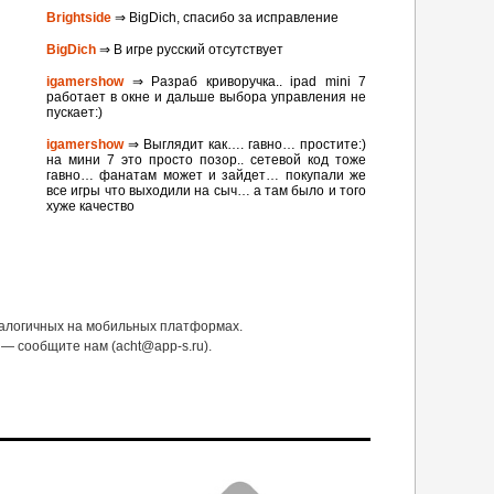
Brightside
⇒ BigDich, спасибо за исправление
BigDich
⇒ В игре русский отсутствует
igamershow
⇒ Разраб криворучка.. ipad mini 7
работает в окне и дальше выбора управления не
пускает:)
igamershow
⇒ Выглядит как…. гавно… простите:)
на мини 7 это просто позор.. сетевой код тоже
гавно… фанатам может и зайдет… покупали же
все игры что выходили на сыч… а там было и того
хуже качество
налогичных на мобильных платформах.
— сообщите нам (acht@app-s.ru).