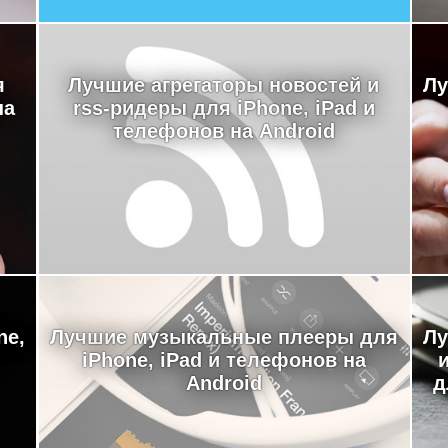
я
Лучшие агрегаторы новостей и
Лу
на
rss-ридеры для iPhone, iPad и
телефонов на Android
ne,
Лучшие музыкальные плееры для
Лу
iPhone, iPad и телефонов на
Android
д