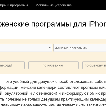
Игры и программы
Мобильные устройства
женские программы
для iPhon
·
·
выхода
по названию
по оценкам 
 — это удобный для девушек способ отслеживать собс
формации, женские календари составляют прогнозы нача
й, овуляторной и лютеиновой) и информируют об их пр
ь полезны не только девушкам практикующим календар
, планирует беременность или не желает быть застигнут