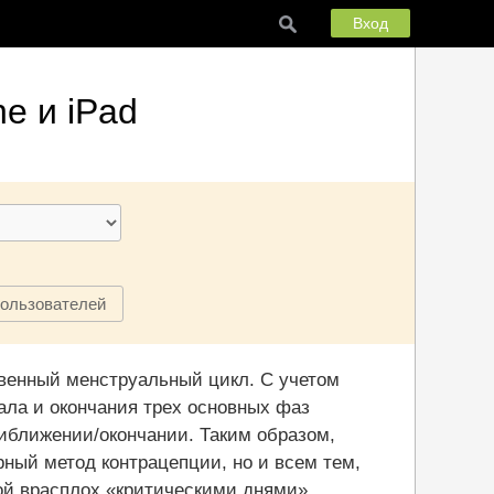
Вход
e и iPad
пользователей
твенный менструальный цикл. С учетом
ла и окончания трех основных фаз
иближении/окончании. Таким образом,
ный метод контрацепции, но и всем тем,
ой врасплох «критическими днями».