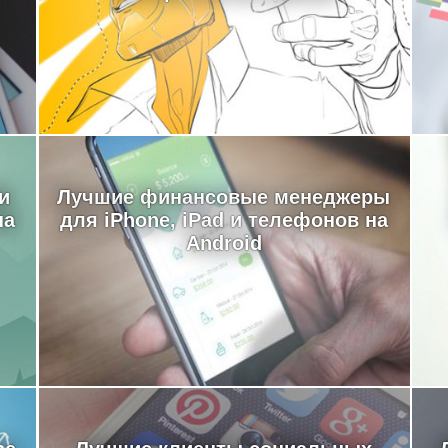
и
Лучшие финансовые менеджеры
на
для iPhone, iPad и телефонов на
Android