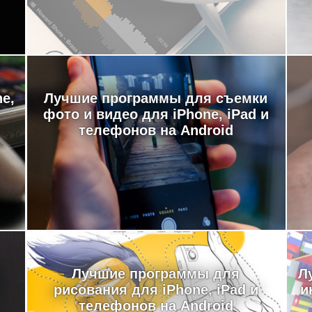
e,
Лучшие программы для съемки
фото и видео для iPhone, iPad и
телефонов на Android
Лучшие программы для
Л
рисования для iPhone, iPad и
и
телефонов на Android