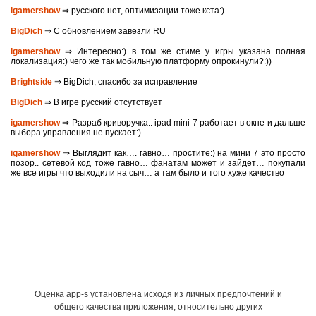
igamershow
⇒ русского нет, оптимизации тоже кста:)
BigDich
⇒ С обновлением завезли RU
igamershow
⇒ Интересно:) в том же стиме у игры указана полная
локализация:) чего же так мобильную платформу опрокинули?:))
Brightside
⇒ BigDich, спасибо за исправление
BigDich
⇒ В игре русский отсутствует
igamershow
⇒ Разраб криворучка.. ipad mini 7 работает в окне и дальше
выбора управления не пускает:)
igamershow
⇒ Выглядит как…. гавно… простите:) на мини 7 это просто
позор.. сетевой код тоже гавно… фанатам может и зайдет… покупали
же все игры что выходили на сыч… а там было и того хуже качество
Оценка app-s установлена исходя из личных предпочтений и
общего качества приложения, относительно других