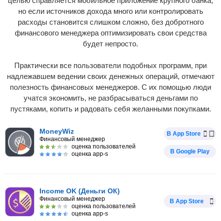
целью справляется мобильное приложение крупного банка,
но если источников дохода много или контролировать
расходы становится слишком сложно, без добротного
финансового менеджера оптимизировать свои средства
будет непросто.
Практически все пользователи подобных программ, при
надлежавшем ведении своих денежных операций, отмечают
полезность финансовых менеджеров. С их помощью люди
учатся экономить, не разбрасываться деньгами по
пустяками, копить и радовать себя желанными покупками.
MoneyWiz
В App Store
Финансовый менеджер
оценка пользователей
В Google Play
оценка app-s
Income OK (Деньги ОК)
Финансовый менеджер
В App Store
оценка пользователей
оценка app-s