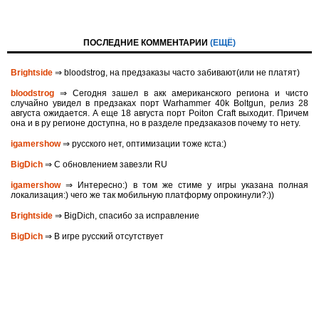
ПОСЛЕДНИЕ КОММЕНТАРИИ
(ЕЩЁ)
Brightside
⇒ bloodstrog, на предзаказы часто забивают(или не платят)
bloodstrog
⇒ Сегодня зашел в акк американского региона и чисто
случайно увидел в предзаках порт Warhammer 40k Boltgun, релиз 28
августа ожидается. A eще 18 августа порт Poiton Сraft выходит. Причем
она и в ру регионе доступна, но в разделе предзаказов почему то нету.
igamershow
⇒ русского нет, оптимизации тоже кста:)
BigDich
⇒ С обновлением завезли RU
igamershow
⇒ Интересно:) в том же стиме у игры указана полная
локализация:) чего же так мобильную платформу опрокинули?:))
Brightside
⇒ BigDich, спасибо за исправление
BigDich
⇒ В игре русский отсутствует