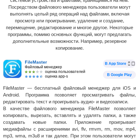
системой устройства и файлами, хранящимися на нём.
Посредством файлового менеджера пользователи могут
выполнять целый ряд операций над файлами, включая
просмотр или проигрывание, удаление и создание,
перемещение, редактирование и многое другое. Некоторые
программы, помимо основных функций, могут предлагать
дополнительные возможности. Например, резервное
копирование.
FileMaster
В App Store
Файловый менеджер
оценка пользователей
В Google Play
оценка app-s
FileMaster — бесплатный файловый менеджер для iOS и
Android. Программа позволяет просматривать файлы,
редактировать текст и проигрывать аудио- и видеозаписи.
В качестве файлового менеджера FileMaster позволяет
копировать, вырезать, вставлять и удалять папки, а также
создавать новые папки. Приложение проигрывает
медиафайлы с расширениями avi, flv, rmvm, rm, mov, mp4,
mp3, wma, m3u8 и так далее. При этом пользователи могут