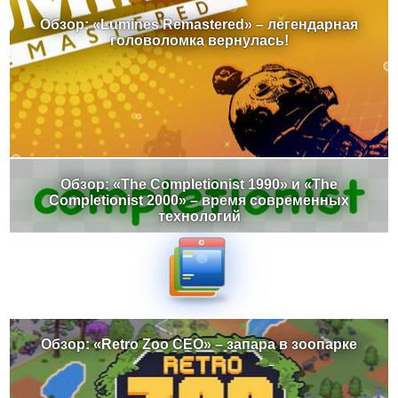
Обзор: «Lumines Remastered» – легендарная
головоломка вернулась!
Обзор: «The Completionist 1990» и «The
Completionist 2000» – время современных
технологий
Обзор: «Retro Zoo CEO» – запара в зоопарке