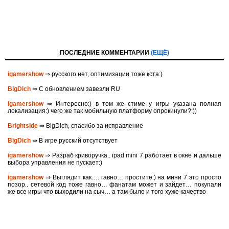
ПОСЛЕДНИЕ КОММЕНТАРИИ
(ЕЩЁ)
igamershow
⇒ русского нет, оптимизации тоже кста:)
BigDich
⇒ С обновлением завезли RU
igamershow
⇒ Интересно:) в том же стиме у игры указана полная
локализация:) чего же так мобильную платформу опрокинули?:))
Brightside
⇒ BigDich, спасибо за исправление
BigDich
⇒ В игре русский отсутствует
igamershow
⇒ Разраб криворучка.. ipad mini 7 работает в окне и дальше
выбора управления не пускает:)
igamershow
⇒ Выглядит как…. гавно… простите:) на мини 7 это просто
позор.. сетевой код тоже гавно… фанатам может и зайдет… покупали
же все игры что выходили на сыч… а там было и того хуже качество