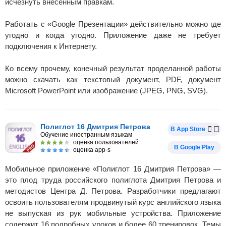
исчезнуть внесенным правкам.
Работать с «Google Презентации» действительно можно где
угодно и когда угодно. Приложение даже не требует
подключения к Интернету.
Ко всему прочему, конечный результат проделанной работы
можно скачать как текстовый документ, PDF, документ
Microsoft PowerPoint или изображение (JPEG, PNG, SVG).
Полиглот 16 Дмитрия Петрова
В App Store
Обучение иностранным языкам
оценка пользователей
В Google Play
оценка app-s
Мобильное приложение «Полиглот 16 Дмитрия Петрова» —
это плод труда российского полиглота Дмитрия Петрова и
методистов Центра Д. Петрова. Разработчики предлагают
освоить пользователям продвинутый курс английского языка
не выпуская из рук мобильные устройства. Приложение
содержит 16 подробных уроков и более 60 тренировок. Темы