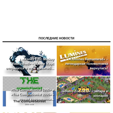
ПОСЛЕДНИЕ НОВОСТИ
«Disney Epic Mickey
«Lumines Remastered» –
Rebrushed» – Микки Маус
легендарная головоломка
отправится в путь в сентяб...
вернулась!
«The Completionist 1990» и
«Retro Zoo CEO» – запара в
«The Completionist 2000» –
зоопарке
время современны...