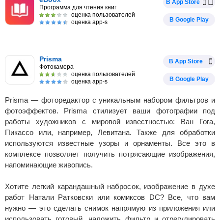
В App Store
Программа для чтения книг
оценка пользователей
В Google Play
оценка app-s
Prisma
В App Store
Фотокамера
оценка пользователей
В Google Play
оценка app-s
Prisma — фоторедактор с уникальным набором фильтров и
фотоэффектов. Prisma стилизует ваши фотографии под
работы художников с мировой известностью: Ван Гога,
Пикассо или, например, Левитана. Также для обработки
используются известные узоры и орнаменты. Все это в
комплексе позволяет получить потрясающие изображения,
напоминающие живопись.
Хотите легкий карандашный набросок, изображение в духе
работ Натали Ратковски или комиксов DC? Все, что вам
нужно — это сделать снимок напрямую из приложения или
использовать готовый, наложить фильтр и отрегулировать