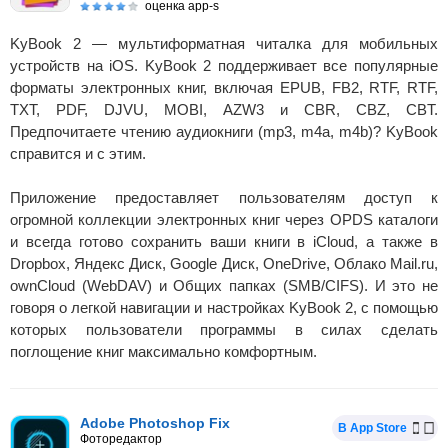
оценка app-s
KyBook 2 — мультиформатная читалка для мобильных
устройств на iOS. KyBook 2 поддерживает все популярные
форматы электронных книг, включая EPUB, FB2, RTF, RTF,
TXT, PDF, DJVU, MOBI, AZW3 и CBR, CBZ, CBT.
Предпочитаете чтению аудиокниги (mp3, m4a, m4b)? KyBook
справится и с этим.
Приложение предоставляет пользователям доступ к
огромной коллекции электронных книг через ОPDS каталоги
и всегда готово сохранить ваши книги в iCloud, а также в
Dropbox, Яндекс Диск, Google Диск, OneDrive, Облако Mail.ru,
ownCloud (WebDAV) и Общих папках (SMB/CIFS). И это не
говоря о легкой навигации и настройках KyBook 2, с помощью
которых пользователи программы в силах сделать
поглощение книг максимально комфортным.
Adobe Photoshop Fix
В App Store
Фоторедактор