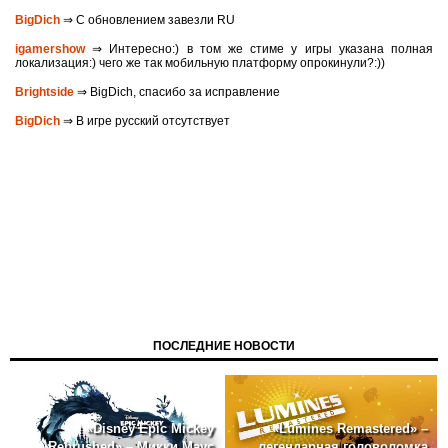
BigDich
⇒ С обновлением завезли RU
igamershow
⇒ Интересно:) в том же стиме у игры указана полная
локализация:) чего же так мобильную платформу опрокинули?:))
Brightside
⇒ BigDich, спасибо за исправление
BigDich
⇒ В игре русский отсутствует
ПОСЛЕДНИЕ НОВОСТИ
«Disney Epic Mickey
«Lumines Remastered» –
Rebrushed» – Микки Маус
легендарная головоломка