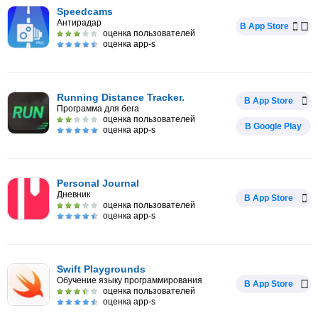
Speedcams
Антирадар
В App Store
оценка пользователей
оценка app-s
Running Distance Tracker.
В App Store
Программа для бега
оценка пользователей
В Google Play
оценка app-s
Personal Journal
Дневник
В App Store
оценка пользователей
оценка app-s
Swift Playgrounds
Обучение языку программирования
В App Store
оценка пользователей
оценка app-s