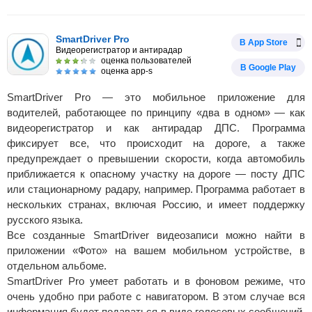
SmartDriver Pro
В App Store
Видеорегистратор и антирадар
оценка пользователей
В Google Play
оценка app-s
SmartDriver Pro — это мобильное приложение для
водителей, работающее по принципу «два в одном» — как
видеорегистратор и как антирадар ДПС. Программа
фиксирует все, что происходит на дороге, а также
предупреждает о превышении скорости, когда автомобиль
приближается к опасному участку на дороге — посту ДПС
или стационарному радару, например. Программа работает в
нескольких странах, включая Россию, и имеет поддержку
русского языка.
Все созданные SmartDriver видеозаписи можно найти в
приложении «Фото» на вашем мобильном устройстве, в
отдельном альбоме.
SmartDriver Pro умеет работать и в фоновом режиме, что
очень удобно при работе с навигатором. В этом случае вся
информация будет подаваться в виде голосовых сообщений.