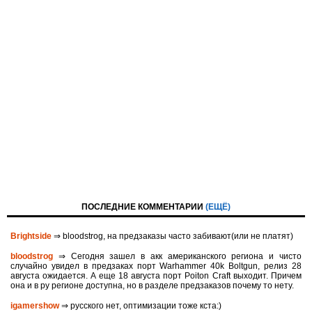
ПОСЛЕДНИЕ КОММЕНТАРИИ
(ЕЩЁ)
Brightside
⇒ bloodstrog, на предзаказы часто забивают(или не платят)
bloodstrog
⇒ Сегодня зашел в акк американского региона и чисто
случайно увидел в предзаках порт Warhammer 40k Boltgun, релиз 28
августа ожидается. A eще 18 августа порт Poiton Сraft выходит. Причем
она и в ру регионе доступна, но в разделе предзаказов почему то нету.
igamershow
⇒ русского нет, оптимизации тоже кста:)