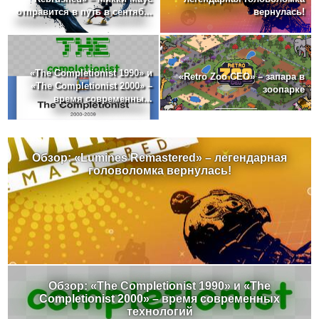
отправится в путь в сентяб...
вернулась!
«The Completionist 1990» и
«Retro Zoo CEO» – запара в
«The Completionist 2000» –
зоопарке
время современны...
Обзор: «Lumines Remastered» – легендарная
головоломка вернулась!
Обзор: «The Completionist 1990» и «The
Completionist 2000» – время современных
технологий