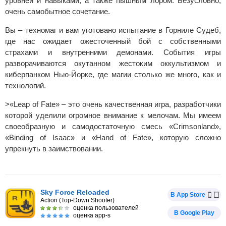
уровней и навыками, а также пышным лором. Безусловно,
очень самобытное сочетание.
Вы – техномаг и вам уготовано испытание в Горниле Судеб,
где нас ожидает ожесточенный бой с собственными
страхами и внутренними демонами. События игры
разворачиваются окутанном жестоким оккультизмом и
киберпанком Нью-Йорке, где магии столько же много, как и
технологий.
>«Leap of Fate» – это очень качественная игра, разработчики
которой уделили огромное внимание к мелочам. Мы имеем
своеобразную и самодостаточную смесь «Crimsonland»,
«Binding of Isaac» и «Hand of Fate», которую сложно
упрекнуть в заимствовании.
Sky Force Reloaded
В App Store
Action (Top-Down Shooter)
оценка пользователей
В Google Play
оценка app-s