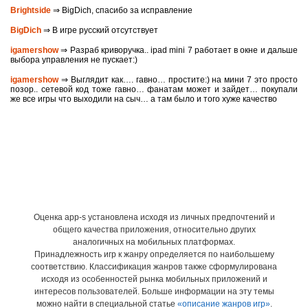
Brightside
⇒ BigDich, спасибо за исправление
BigDich
⇒ В игре русский отсутствует
igamershow
⇒ Разраб криворучка.. ipad mini 7 работает в окне и дальше
выбора управления не пускает:)
igamershow
⇒ Выглядит как…. гавно… простите:) на мини 7 это просто
позор.. сетевой код тоже гавно… фанатам может и зайдет… покупали
же все игры что выходили на сыч… а там было и того хуже качество
Оценка app-s установлена исходя из личных предпочтений и
общего качества приложения, относительно других
аналогичных на мобильных платформах.
Принадлежность игр к жанру определяется по наибольшему
соответствию. Классификация жанров также сформулирована
исходя из особенностей рынка мобильных приложений и
интересов пользователей. Больше информации на эту темы
можно найти в специальной статье
«описание жанров игр»
.