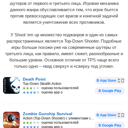
шутеров от первого и третьего лица. Игровая механика
данного жанра обуславливается тем, что игрок бьется
против превосходящих сил врагов и конечной задачей
является уничтожение всех противников.
У Shoot 'em up множество поджанров и один из самых
распространенных является Top-Down Shooter. Подобные
игры больше похожи уже на современные шутеры от
третьего лица, как правило, имеют сюжет, разнообразные и
большие уровни. Основное отличие от TPS чаще всего
только одно – «вид сверху» и «сверху под углом».
Death Point
В App Store
Top-Down Stealth-Action
оценка пользователей
В Google Play
оценка app-s
Zombie Gunship Survival
В App Store
Action (Top-Down Shooter) с элементами стратегии
оценка пользователей
В Google Play
оценка app-s