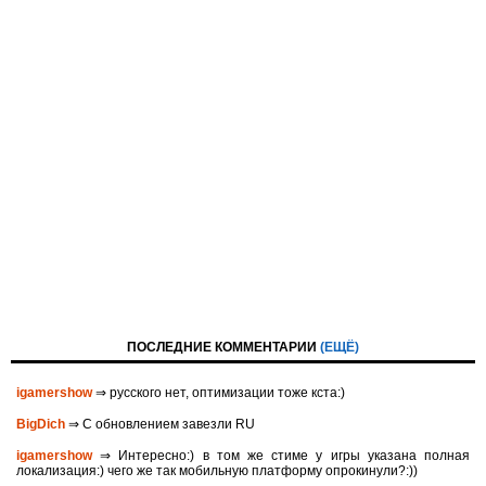
ПОСЛЕДНИЕ КОММЕНТАРИИ
(ЕЩЁ)
igamershow
⇒ русского нет, оптимизации тоже кста:)
BigDich
⇒ С обновлением завезли RU
igamershow
⇒ Интересно:) в том же стиме у игры указана полная
локализация:) чего же так мобильную платформу опрокинули?:))