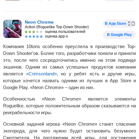
Neon Chrome
В App Store
Action (Roguelike Top-Down Shooter)
оценка пользователей
В Google Play
оценка app-s
Компания 10tons особенно преуспела в производстве Top-
Down Shooter'ов. Более того, разработчики поняли и приняли
это, после чего сосредоточились именно на этом подвиде
экшенов. Одним из самых успешных продуктов компании
является
«Crimsonland»
, но у ребят есть и другие игры,
которые хочется назвать одними из лучших в App Store и
Google Play. «Neon Chrome» – один из них.
Особенностью «Neon Chrome» является элементы
Roguelike, которые положительным образом сказываются на
реиграбельности игры.
Основной задачей игрока «Neon Chrome» станет спасение
экогорода, для чего нужно будет остановить безумного
Смотрителя. На протяжении всей игры, для достижения