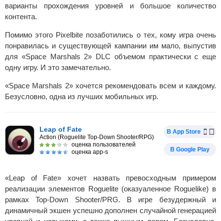
варианты прохождения уровней и большое количество
контента.
Помимо этого Pixelbite позаботились о тех, кому игра очень
понравилась и существующей кампании им мало, выпустив
для «Space Marshals 2» DLC объемом практически с еще
одну игру. И это замечательно.
«Space Marshals 2» хочется рекомендовать всем и каждому.
Безусловно, одна из лучших мобильных игр.
Leap of Fate
В App Store
Action (Roguelite Top-Down Shooter/RPG)
оценка пользователей
В Google Play
оценка app-s
«Leap of Fate» хочет назвать превосходным примером
реализации элементов Roguelite (оказуаленное Roguelike) в
рамках Top-Down Shooter/PRG. В игре безудержный и
динамичный экшен успешно дополнен случайной генерацией