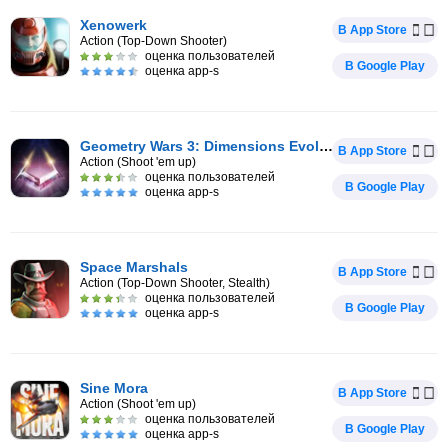
Xenowerk
В App Store
Action (Top-Down Shooter)
оценка пользователей
В Google Play
оценка app-s
Geometry Wars 3: Dimensions Evolved
В App Store
Action (Shoot 'em up)
оценка пользователей
В Google Play
оценка app-s
Space Marshals
В App Store
Action (Top-Down Shooter, Stealth)
оценка пользователей
В Google Play
оценка app-s
Sine Mora
В App Store
Action (Shoot 'em up)
оценка пользователей
В Google Play
оценка app-s