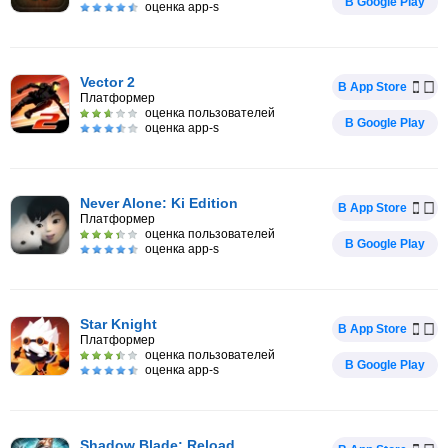
В Google Play
оценка app-s
Vector 2
В App Store
Платформер
оценка пользователей
В Google Play
оценка app-s
Never Alone: Ki Edition
В App Store
Платформер
оценка пользователей
В Google Play
оценка app-s
Star Knight
В App Store
Платформер
оценка пользователей
В Google Play
оценка app-s
Shadow Blade: Reload