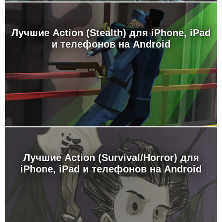
Лучшие Action (Stealth) для iPhone, iPad
и телефонов на Android
Лучшие Action (Survival/Horror) для
iPhone, iPad и телефонов на Android