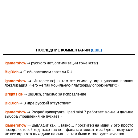
ПОСЛЕДНИЕ КОММЕНТАРИИ
(ЕЩЁ)
igamershow
⇒ русского нет, оптимизации тоже кста:)
BigDich
⇒ С обновлением завезли RU
igamershow
⇒ Интересно:) в том же стиме у игры указана полная
локализация:) чего же так мобильную платформу опрокинули?:))
Brightside
⇒ BigDich, спасибо за исправление
BigDich
⇒ В игре русский отсутствует
igamershow
⇒ Разраб криворучка.. ipad mini 7 работает в окне и дальше
выбора управления не пускает:)
igamershow
⇒ Выглядит как…. гавно… простите:) на мини 7 это просто
позор.. сетевой код тоже гавно… фанатам может и зайдет… покупали
же все игры что выходили на сыч… а там было и того хуже качество