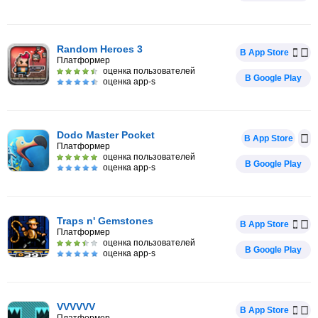
Random Heroes 3
В App Store
Платформер
оценка пользователей
В Google Play
оценка app-s
Dodo Master Pocket
В App Store
Платформер
оценка пользователей
В Google Play
оценка app-s
Traps n' Gemstones
В App Store
Платформер
оценка пользователей
В Google Play
оценка app-s
VVVVVV
В App Store