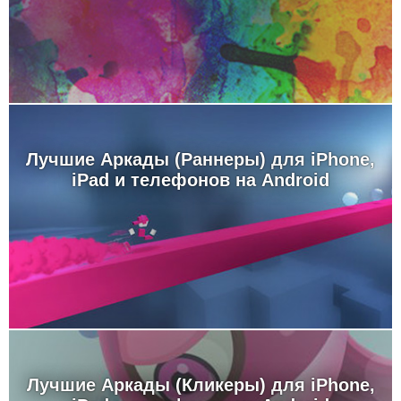
Лучшие Аркады (Раннеры) для iPhone,
iPad и телефонов на Android
Лучшие Аркады (Кликеры) для iPhone,