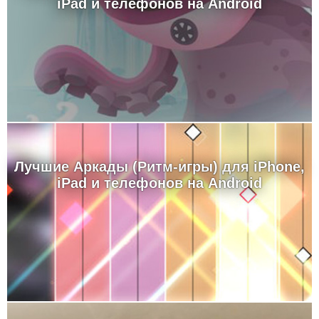
iPad и телефонов на Android
Лучшие Аркады (Ритм-игры) для iPhone,
iPad и телефонов на Android