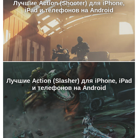
Лучшие Action (Shooter) для iPhone,
iPad и телефонов на Android
Лучшие Action (Slasher) для iPhone, iPad
и телефонов на Android