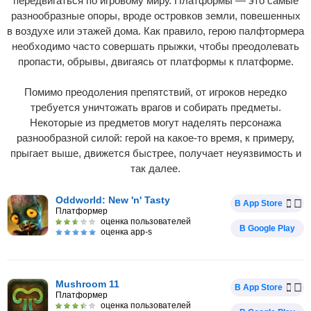
передвигаться по игровому миру. Платформы — это самые
разнообразные опоры, вроде островков земли, повешенных
в воздухе или этажей дома. Как правило, герою палфтормера
необходимо часто совершать прыжки, чтобы преодолевать
пропасти, обрывы, двигаясь от платформы к платформе.
Помимо преодоления препятствий, от игроков нередко
требуется уничтожать врагов и собирать предметы.
Некоторые из предметов могут наделять персонажа
разнообразной силой: герой на какое-то время, к примеру,
прыгает выше, движется быстрее, получает неуязвимость и
так далее.
Oddworld: New 'n' Tasty
В App Store
Платформер
оценка пользователей
В Google Play
оценка app-s
Mushroom 11
В App Store
Платформер
оценка пользователей