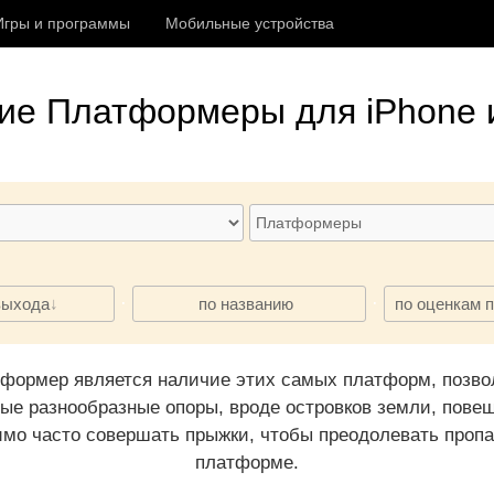
Игры и программы
Мобильные устройства
ие
Платформеры
для iPhone 
·
·
выхода
по названию
по оценкам 
тформер является наличие этих самых платформ, позв
е разнообразные опоры, вроде островков земли, повеш
мо часто совершать прыжки, чтобы преодолевать пропа
платформе.