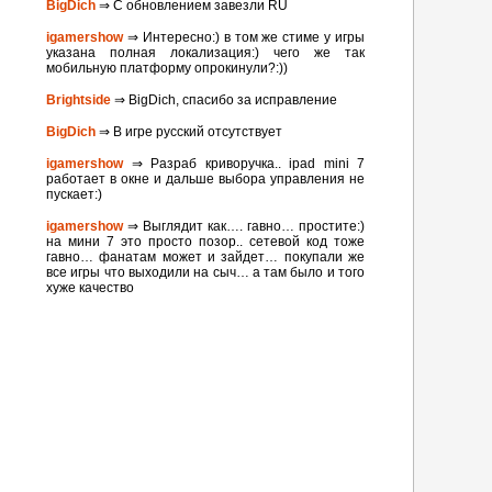
BigDich
⇒ С обновлением завезли RU
igamershow
⇒ Интересно:) в том же стиме у игры
указана полная локализация:) чего же так
мобильную платформу опрокинули?:))
Brightside
⇒ BigDich, спасибо за исправление
BigDich
⇒ В игре русский отсутствует
igamershow
⇒ Разраб криворучка.. ipad mini 7
работает в окне и дальше выбора управления не
пускает:)
igamershow
⇒ Выглядит как…. гавно… простите:)
на мини 7 это просто позор.. сетевой код тоже
гавно… фанатам может и зайдет… покупали же
все игры что выходили на сыч… а там было и того
хуже качество