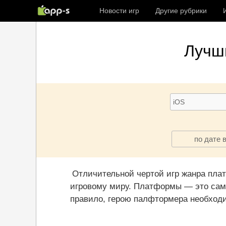
Новости игр
Другие рубрики
Лучш
по дате 
Отличительной чертой игр жанра пла
игровому миру. Платформы — это самы
правило, герою палфтормера необходи