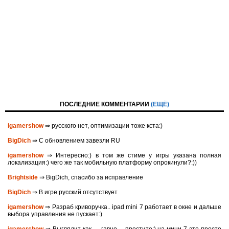
ПОСЛЕДНИЕ КОММЕНТАРИИ
(ЕЩЁ)
igamershow
⇒ русского нет, оптимизации тоже кста:)
BigDich
⇒ С обновлением завезли RU
igamershow
⇒ Интересно:) в том же стиме у игры указана полная
локализация:) чего же так мобильную платформу опрокинули?:))
Brightside
⇒ BigDich, спасибо за исправление
BigDich
⇒ В игре русский отсутствует
igamershow
⇒ Разраб криворучка.. ipad mini 7 работает в окне и дальше
выбора управления не пускает:)