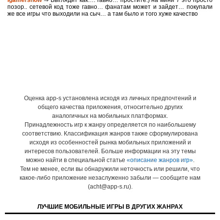
igamershow
⇒ Выглядит как…. гавно… простите:) на мини 7 это просто
позор.. сетевой код тоже гавно… фанатам может и зайдет… покупали
же все игры что выходили на сыч… а там было и того хуже качество
Оценка app-s установлена исходя из личных предпочтений и
общего качества приложения, относительно других
аналогичных на мобильных платформах.
Принадлежность игр к жанру определяется по наибольшему
соответствию. Классификация жанров также сформулирована
исходя из особенностей рынка мобильных приложений и
интересов пользователей. Больше информации на эту темы
можно найти в специальной статье
«описание жанров игр»
.
Тем не менее, если вы обнаружили неточность или решили, что
какое-либо приложение незаслуженно забыли — сообщите нам
(acht@app-s.ru).
ЛУЧШИЕ МОБИЛЬНЫЕ ИГРЫ В ДРУГИХ ЖАНРАХ