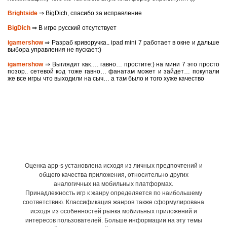
Brightside
⇒ BigDich, спасибо за исправление
BigDich
⇒ В игре русский отсутствует
igamershow
⇒ Разраб криворучка.. ipad mini 7 работает в окне и дальше
выбора управления не пускает:)
igamershow
⇒ Выглядит как…. гавно… простите:) на мини 7 это просто
позор.. сетевой код тоже гавно… фанатам может и зайдет… покупали
же все игры что выходили на сыч… а там было и того хуже качество
Оценка app-s установлена исходя из личных предпочтений и
общего качества приложения, относительно других
аналогичных на мобильных платформах.
Принадлежность игр к жанру определяется по наибольшему
соответствию. Классификация жанров также сформулирована
исходя из особенностей рынка мобильных приложений и
интересов пользователей. Больше информации на эту темы