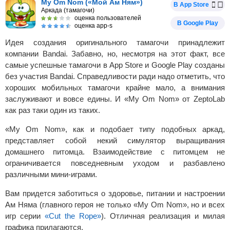
My Om Nom («Мой Ам Ням»)
В App Store
Аркада (тамагочи)
оценка пользователей
В Google Play
оценка app-s
Идея создания оригинального тамагочи принадлежит
компании Bandai. Забавно, но, несмотря на этот факт, все
самые успешные тамагочи в App Store и Google Play созданы
без участия Bandai. Справедливости ради надо отметить, что
хороших мобильных тамагочи крайне мало, а внимания
заслуживают и вовсе едины. И «My Om Nom» от ZeptoLab
как раз таки один из таких.
«My Om Nom», как и подобает типу подобных аркад,
представляет собой некий симулятор выращивания
домашнего питомца. Взаимодействие с питомцем не
ограничивается повседневным уходом и разбавлено
различными мини-играми.
Вам придется заботиться о здоровье, питании и настроении
Ам Няма (главного героя не только «My Om Nom», но и всех
игр серии
«Cut the Rope»
). Отличная реализация и милая
графика прилагаются.