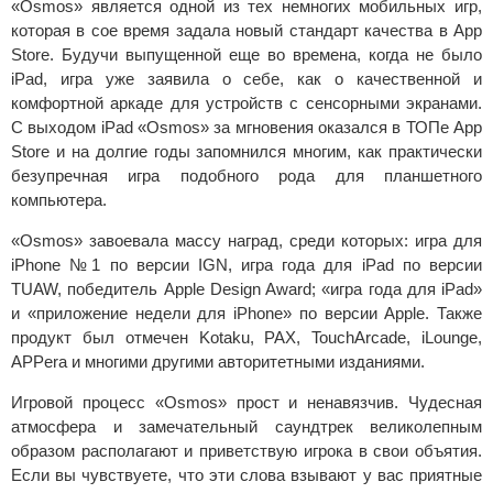
«Osmos» является одной из тех немногих мобильных игр,
которая в сое время задала новый стандарт качества в App
Store. Будучи выпущенной еще во времена, когда не было
iPad, игра уже заявила о себе, как о качественной и
комфортной аркаде для устройств с сенсорными экранами.
С выходом iPad «Osmos» за мгновения оказался в ТОПе App
Store и на долгие годы запомнился многим, как практически
безупречная игра подобного рода для планшетного
компьютера.
«Osmos» завоевала массу наград, среди которых: игра для
iPhone №1 по версии IGN, игра года для iPad по версии
TUAW, победитель Apple Design Award; «игра года для iPad»
и «приложение недели для iPhone» по версии Apple. Также
продукт был отмечен Kotaku, PAX, TouchArcade, iLounge,
APPera и многими другими авторитетными изданиями.
Игровой процесс «Osmos» прост и ненавязчив. Чудесная
атмосфера и замечательный саундтрек великолепным
образом располагают и приветствую игрока в свои объятия.
Если вы чувствуете, что эти слова взывают у вас приятные