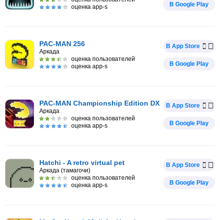
В Google Play
оценка app-s
PAC-MAN 256
В App Store
Аркада
оценка пользователей
В Google Play
оценка app-s
PAC-MAN Championship Edition DX
В App Store
Аркада
оценка пользователей
В Google Play
оценка app-s
Hatchi - A retro virtual pet
В App Store
Аркада (тамагочи)
оценка пользователей
В Google Play
оценка app-s