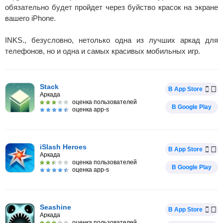
обязательно будет пройдет через буйство красок на экране
вашего iPhone.
INKS., безусловно, нетолько одна из лучших аркад для
телефонов, но и одна и самых красивых мобильных игр.
Stack
В App Store
Аркада
оценка пользователей
В Google Play
оценка app-s
iSlash Heroes
В App Store
Аркада
оценка пользователей
В Google Play
оценка app-s
Seashine
В App Store
Аркада
оценка пользователей