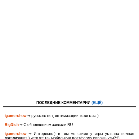
ПОСЛЕДНИЕ КОММЕНТАРИИ
(ЕЩЁ)
igamershow
⇒ русского нет, оптимизации тоже кста:)
BigDich
⇒ С обновлением завезли RU
igamershow
⇒ Интересно:) в том же стиме у игры указана полная
локализация:) чего же так мобильную платформу опрокинули?:))