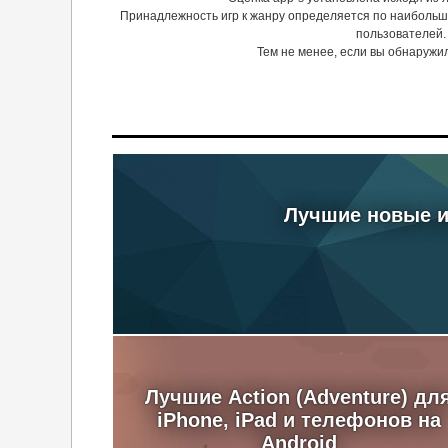
Принадлежность игр к жанру определяется по наибольш
пользователей.
Тем не менее, если вы обнаружи
Лучшие новые иг
Лучшие Action (Adventure) дл
iPhone, iPad и телефонов на
Android