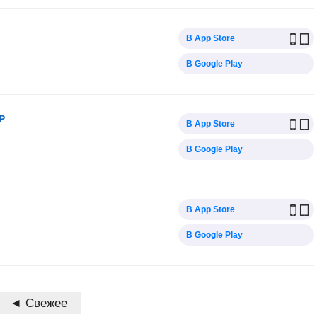
В App Store
В Google Play
P
В App Store
В Google Play
В App Store
В Google Play
◄ Свежее