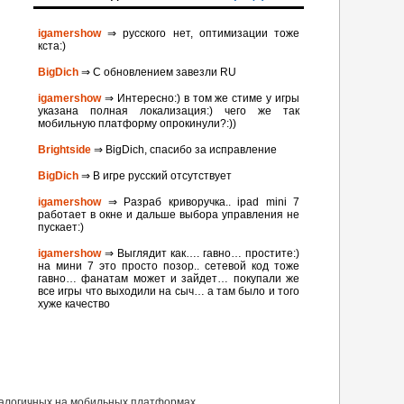
igamershow
⇒ русского нет, оптимизации тоже
кста:)
BigDich
⇒ С обновлением завезли RU
igamershow
⇒ Интересно:) в том же стиме у игры
указана полная локализация:) чего же так
мобильную платформу опрокинули?:))
Brightside
⇒ BigDich, спасибо за исправление
BigDich
⇒ В игре русский отсутствует
igamershow
⇒ Разраб криворучка.. ipad mini 7
работает в окне и дальше выбора управления не
пускает:)
igamershow
⇒ Выглядит как…. гавно… простите:)
на мини 7 это просто позор.. сетевой код тоже
гавно… фанатам может и зайдет… покупали же
все игры что выходили на сыч… а там было и того
хуже качество
налогичных на мобильных платформах.