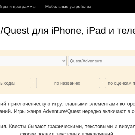
Игры и программы
Мобильные устройства
/Quest
для iPhone, iPad и тел
·
·
выхода
по названию
по оценкам 
ий приключенческую игру, главными элементами котор
ний. Игры жанра Adventure/Quest нередко включают в 
ния. Квесты бывают графическими, текстовыми и визуа
скорее подвид текстовых приключений.