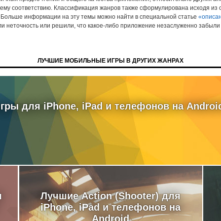
ему соответствию. Классификация жанров также сформулирована исходя из
 Больше информации на эту темы можно найти в специальной статье
«описан
ли неточность или решили, что какое-либо приложение незаслуженно забыли 
ЛУЧШИЕ МОБИЛЬНЫЕ ИГРЫ В ДРУГИХ ЖАНРАХ
ры для iPhone, iPad и телефонов на Androi
я
Лучшие Action (Shooter) для
iPhone, iPad и телефонов на
Android