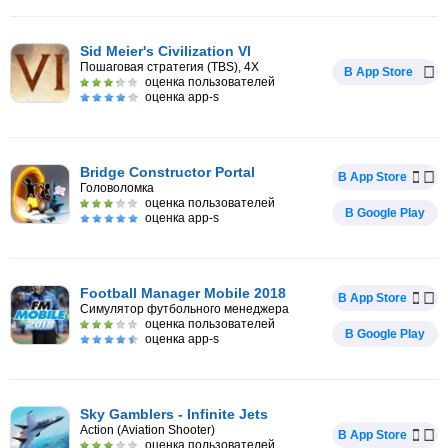
Sid Meier's Civilization VI
Пошаговая стратегия (TBS), 4X
В App Store
оценка пользователей
оценка app-s
Bridge Constructor Portal
В App Store
Головоломка
оценка пользователей
В Google Play
оценка app-s
Football Manager Mobile 2018
В App Store
Симулятор футбольного менеджера
оценка пользователей
В Google Play
оценка app-s
Sky Gamblers - Infinite Jets
Action (Aviation Shooter)
В App Store
оценка пользователей