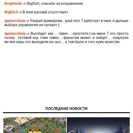
Brightside
⇒ BigDich, спасибо за исправление
BigDich
⇒ В игре русский отсутствует
igamershow
⇒ Разраб криворучка.. ipad mini 7 работает в окне и дальше
выбора управления не пускает:)
igamershow
⇒ Выглядит как…. гавно… простите:) на мини 7 это просто
позор.. сетевой код тоже гавно… фанатам может и зайдет… покупали
же все игры что выходили на сыч… а там было и того хуже качество
ПОСЛЕДНИЕ НОВОСТИ