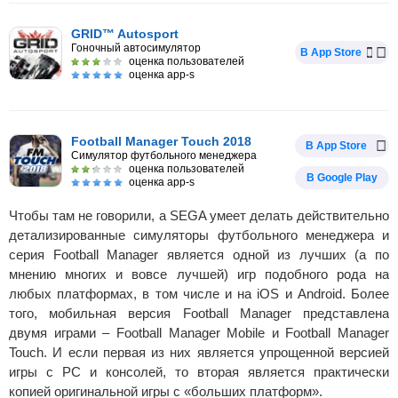
GRID™ Autosport
Гоночный автосимулятор
В App Store
оценка пользователей
оценка app-s
Football Manager Touch 2018
В App Store
Симулятор футбольного менеджера
оценка пользователей
В Google Play
оценка app-s
Чтобы там не говорили, а SEGA умеет делать действительно
детализированные симуляторы футбольного менеджера и
серия Football Manager является одной из лучших (а по
мнению многих и вовсе лучшей) игр подобного рода на
любых платформах, в том числе и на iOS и Android. Более
того, мобильная версия Football Manager представлена
двумя играми – Football Manager Mobile и Football Manager
Touch. И если первая из них является упрощенной версией
игры с PC и консолей, то вторая является практически
копией оригинальной игры с «больших платформ».