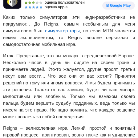
оценка пользователей
В Google Play
оценка app-s
Каких только симуляторов эти инди-разработчики не
придумают... До Reigns, самым необычным для меня
симулятором был
симулятор горы
, но если MTN является
неким экспериментом, то Reigns вполне серьезная и
самодостаточная мобильная игра.
Итак. Представьте, что вы монарх в средневековой Европе.
Несколько часов в день вы сидите на своем троне и
принимаете людей. Кто-то жалуется, другие просят, третьи
несут вам вести... Что все они от вас хотят? Принятия
решений по тому или иному вопросу. И мы будем принимать
эти решения. Только от нас зависит, будет ли наш монарх
милостивым или злобным. Только мы взмахом своего
пальца будем вершить судьбу подданных, ведь только мы
имеем на это право. Но надо помнить, что каждое решение
может повлечь за собой последствия.
Reigns – великолепная игра. Легкий, простой и понятный
игровой процесс гарантирован, ровно также как и удивление