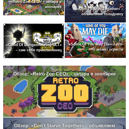
«Retro Zoo CEO» – запара в
зоопарке
«Don’t Starve Together» –
объявляем голодовку
«Some Of You May Die» – кто-
«Guild Of Dungeoneering ULT»
то может огрести
– сам себе приключенец
Обзор: «Retro Zoo CEO» – запара в зоопарке
Обзор: «Don’t Starve Together» – объявляем