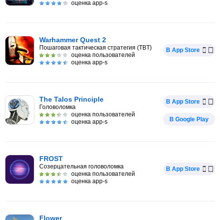
оценка app-s
Warhammer Quest 2
Пошаговая тактическая стратегия (TBT)
В App Store
оценка пользователей
оценка app-s
The Talos Principle
В App Store
Головоломка
оценка пользователей
В Google Play
оценка app-s
FROST
Созерцательная головоломка
В App Store
оценка пользователей
оценка app-s
Flower