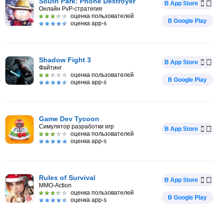
South Park: Phone Destroyer
В App Store
Онлайн PvP-стратегия
оценка пользователей
В Google Play
оценка app-s
Shadow Fight 3
В App Store
Файтинг
оценка пользователей
В Google Play
оценка app-s
Game Dev Tycoon
Симулятор разработки игр
В App Store
оценка пользователей
оценка app-s
Rules of Survival
В App Store
MMO-Action
оценка пользователей
В Google Play
оценка app-s