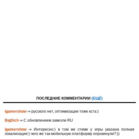
ПОСЛЕДНИЕ КОММЕНТАРИИ
(ЕЩЁ)
igamershow
⇒ русского нет, оптимизации тоже кста:)
BigDich
⇒ С обновлением завезли RU
igamershow
⇒ Интересно:) в том же стиме у игры указана полная
локализация:) чего же так мобильную платформу опрокинули?:))