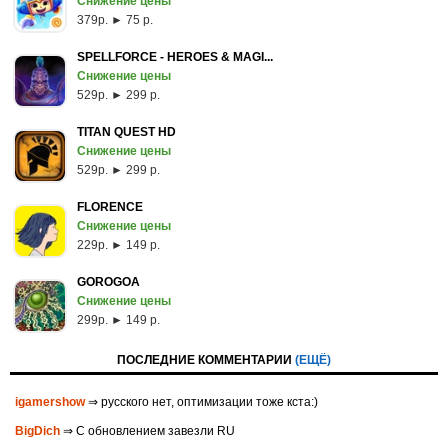
Снижение цены
379p. ► 75 р.
SPELLFORCE - HEROES & MAGI...
Снижение цены
529p. ► 299 р.
TITAN QUEST HD
Снижение цены
529p. ► 299 р.
FLORENCE
Снижение цены
229p. ► 149 р.
GOROGOA
Снижение цены
299p. ► 149 р.
ПОСЛЕДНИЕ КОММЕНТАРИИ
(ЕЩЁ)
igamershow
⇒ русского нет, оптимизации тоже кста:)
BigDich
⇒ С обновлением завезли RU