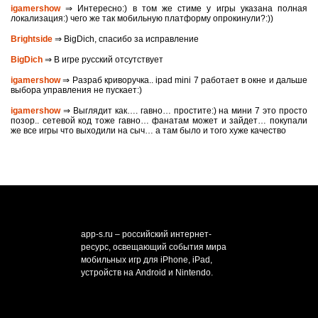
igamershow
⇒ Интересно:) в том же стиме у игры указана полная
локализация:) чего же так мобильную платформу опрокинули?:))
Brightside
⇒ BigDich, спасибо за исправление
BigDich
⇒ В игре русский отсутствует
igamershow
⇒ Разраб криворучка.. ipad mini 7 работает в окне и дальше
выбора управления не пускает:)
igamershow
⇒ Выглядит как…. гавно… простите:) на мини 7 это просто
позор.. сетевой код тоже гавно… фанатам может и зайдет… покупали
же все игры что выходили на сыч… а там было и того хуже качество
app-s.ru – российский интернет-
ресурс, освещающий события мира
мобильных игр для iPhone, iPad,
устройств на Android и Nintendo.