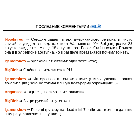
ПОСЛЕДНИЕ КОММЕНТАРИИ
(ЕЩЁ)
bloodstrog
⇒ Сегодня зашел в акк американского региона и чисто
случайно увидел в предзаках порт Warhammer 40k Boltgun, релиз 28
августа ожидается. A eще 18 августа порт Poiton Сraft выходит. Причем
она и в ру регионе доступна, но в разделе предзаказов почему то нету.
igamershow
⇒ русского нет, оптимизации тоже кста:)
BigDich
⇒ С обновлением завезли RU
igamershow
⇒ Интересно:) в том же стиме у игры указана полная
локализация:) чего же так мобильную платформу опрокинули?:))
Brightside
⇒ BigDich, спасибо за исправление
BigDich
⇒ В игре русский отсутствует
igamershow
⇒ Разраб криворучка.. ipad mini 7 работает в окне и дальше
выбора управления не пускает:)