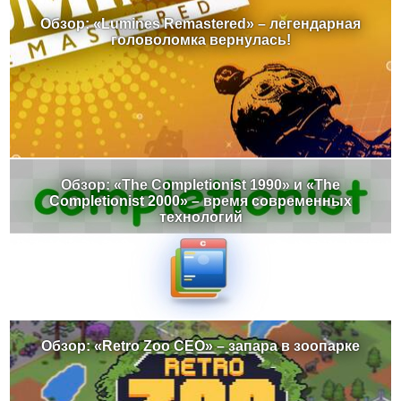
Обзор: «Lumines Remastered» – легендарная
головоломка вернулась!
Обзор: «The Completionist 1990» и «The
Completionist 2000» – время современных
технологий
Обзор: «Retro Zoo CEO» – запара в зоопарке