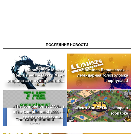
ПОСЛЕДНИЕ НОВОСТИ
«Disney Epic Mickey
«Lumines Remastered» –
Rebrushed» – Микки Маус
легендарная головоломка
отправится в путь в сентяб...
вернулась!
«The Completionist 1990» и
«Retro Zoo CEO» – запара в
«The Completionist 2000» –
зоопарке
время современны...