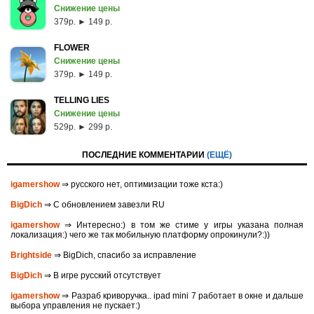
Снижение цены
379p. ► 149 р.
FLOWER
Снижение цены
379p. ► 149 р.
TELLING LIES
Снижение цены
529p. ► 299 р.
ПОСЛЕДНИЕ КОММЕНТАРИИ
(ЕЩЁ)
igamershow
⇒ русского нет, оптимизации тоже кста:)
BigDich
⇒ С обновлением завезли RU
igamershow
⇒ Интересно:) в том же стиме у игры указана полная
локализация:) чего же так мобильную платформу опрокинули?:))
Brightside
⇒ BigDich, спасибо за исправление
BigDich
⇒ В игре русский отсутствует
igamershow
⇒ Разраб криворучка.. ipad mini 7 работает в окне и дальше
выбора управления не пускает:)