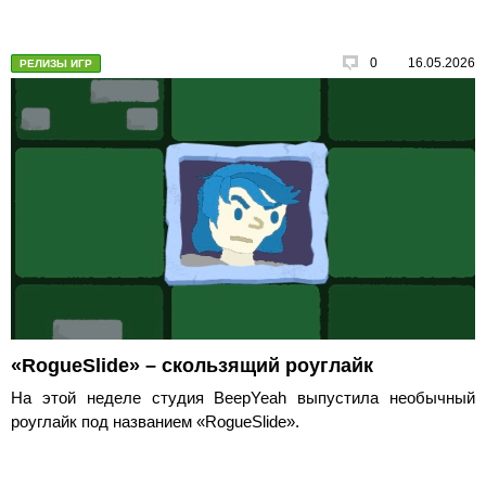
0
16.05.2026
РЕЛИЗЫ ИГР
«RogueSlide» – скользящий роуглайк
На этой неделе студия BeepYeah выпустила необычный
роуглайк под названием «RogueSlide».